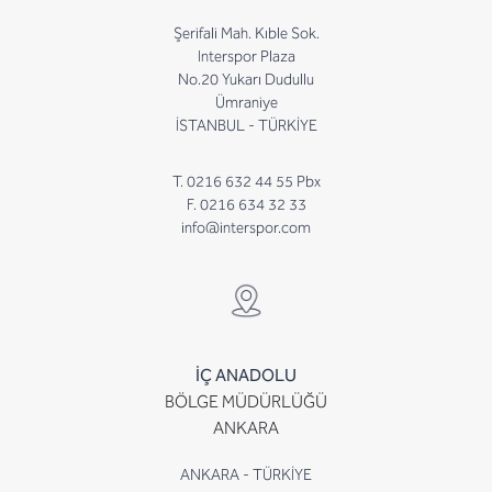
Şerifali Mah. Kıble Sok.
Interspor Plaza
No.20 Yukarı Dudullu
Ümraniye
İSTANBUL - TÜRKİYE
T. 0216 632 44 55 Pbx
F. 0216 634 32 33
info@interspor.com
İÇ ANADOLU
BÖLGE MÜDÜRLÜĞÜ
ANKARA
ANKARA - TÜRKİYE