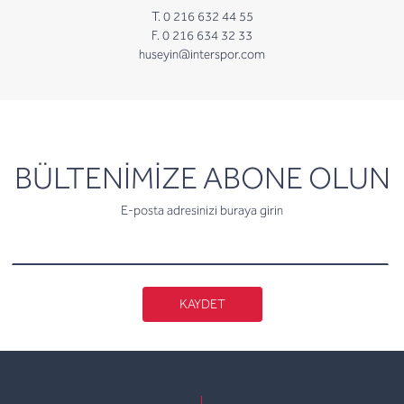
T. 0 216 632 44 55
F. 0 216 634 32 33
huseyin@interspor.com
newsletter
BÜLTENİMİZE ABONE OLUN
E-posta adresinizi buraya girin
KAYDET