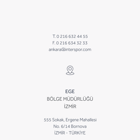
T. 0 216 632 44 55
F. 0 216 634 32 33
ankara@interspor.com
EGE
BÖLGE MÜDÜRLÜĞÜ
İZMİR
555 Sokak, Ergene Mahallesi
No. 6/14 Bornova
İZMİR - TÜRKİYE