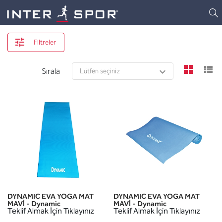
Logo
Filtreler
view
v
Sırala
DYNAMIC EVA YOGA MAT
DYNAMIC EVA YOGA MAT
MAVİ - Dynamic
MAVİ - Dynamic
Teklif Almak İçin Tıklayınız
Teklif Almak İçin Tıklayınız