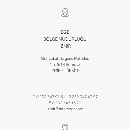
EGE
BÖLGE MÜDÜRLÜĞÜ
İZMİR
555 Sokak, Ergene Mahallesi
No. 6/14 Bornova
İZMİR - TÜRKİYE
T. 0 232 347 91 61 -
0 232 347 43 97
F. 0 232 347 13 73
izmir@interspor.com