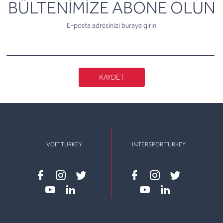
newsletter
BÜLTENİMİZE ABONE OLUN
E-posta adresinizi buraya girin
KAYDET
VOIT TURKEY
INTERSPOR TURKEY
Facebook
instagram
twitter
Facebook
instagram
twitter
youtube
linkedin
youtube
linkedin