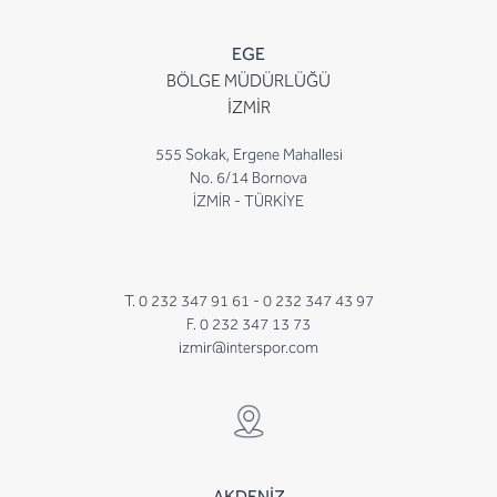
EGE
BÖLGE MÜDÜRLÜĞÜ
İZMİR
555 Sokak, Ergene Mahallesi
No. 6/14 Bornova
İZMİR - TÜRKİYE
T. 0 232 347 91 61 -
0 232 347 43 97
F. 0 232 347 13 73
izmir@interspor.com
AKDENİZ