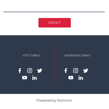
KAYDET
VOIT TURKEY
INTERSPOR TURKEY
Facebook
instagram
twitter
Facebook
instagram
twitter
youtube
linkedin
youtube
linkedin
Powered by
Retmind