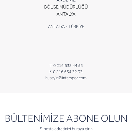
BÖLGE MÜDÜRLÜĞÜ
ANTALYA
ANTALYA - TÜRKİYE
T. 0 216 632 44 55
F. 0 216 634 32 33
huseyin@interspor.com
newsletter
BÜLTENİMİZE ABONE OLUN
E-posta adresinizi buraya girin