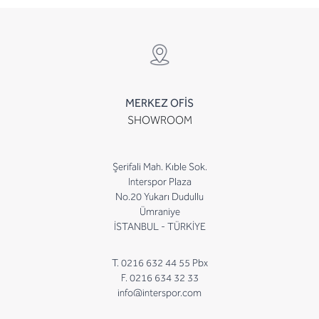
MERKEZ OFİS
SHOWROOM
Şerifali Mah. Kıble Sok.
Interspor Plaza
No.20 Yukarı Dudullu
Ümraniye
İSTANBUL - TÜRKİYE
T. 0216 632 44 55 Pbx
F. 0216 634 32 33
info@interspor.com