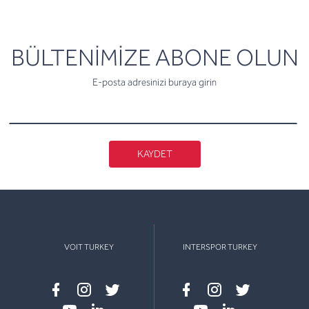
newsletter
BÜLTENİMİZE ABONE OLUN
E-posta adresinizi buraya girin
KAYDET
VOIT TURKEY
INTERSPOR TURKEY
Facebook
instagram
twitter
Facebook
instagram
twitter