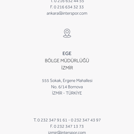
T. 0 216 632 44 55
F. 0 216 634 32 33
ankara@interspor.com
EGE
BÖLGE MÜDÜRLÜĞÜ
İZMİR
555 Sokak, Ergene Mahallesi
No. 6/14 Bornova
İZMİR - TÜRKİYE
T. 0 232 347 91 61 -
0 232 347 43 97
F. 0 232 347 13 73
izmir@interspor.com