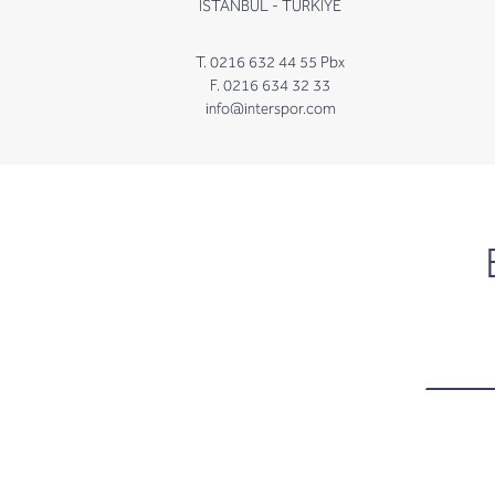
İSTANBUL - TÜRKİYE
T. 0216 632 44 55 Pbx
F. 0216 634 32 33
info@interspor.com