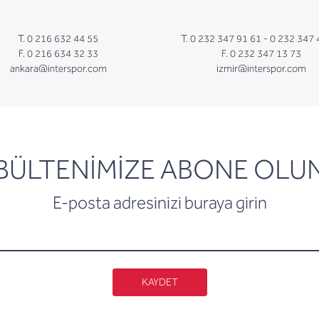
T. 0 216 632 44 55
T. 0 232 347 91 61 -
0 232 347 
F. 0 216 634 32 33
F. 0 232 347 13 73
ankara@interspor.com
izmir@interspor.com
newsletter
BÜLTENİMİZE ABONE OLU
E-posta adresinizi buraya girin
KAYDET