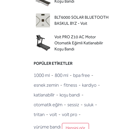
Koşu Bandı
BLT6000 SOLAR BLUETOOTH
BASKUL BYZ - Voit
Voit PRO Z10 AC Motor
Otomatik Eğimli Katlanabilir
Koşu Bandı
POPÜLER ETIKETLER
1000 ml
-
800 ml
-
bpa free
-
esnek zemin
-
fitness
-
kardiyo
-
katlanabi̇li̇r
-
koşu bandi
-
otomati̇k eği̇m
-
sessiz
-
suluk
-
tritan
-
voi̇t
-
voi̇t pro
-
yürüme bandı
Hepsini gör