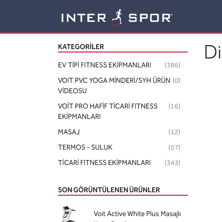
Logo
Di
KATEGORILER
EV TİPİ FITNESS EKİPMANLARI
(386)
VOIT PVC YOGA MİNDERİ/SYH ÜRÜN
(0)
VİDEOSU
VOİT PRO HAFİF TİCARİ FITNESS
(16)
EKİPMANLARI
MASAJ
(12)
TERMOS - SULUK
(57)
TİCARİ FITNESS EKİPMANLARI
(343)
SON GÖRÜNTÜLENEN ÜRÜNLER
Voit Active White Plus Masajlı