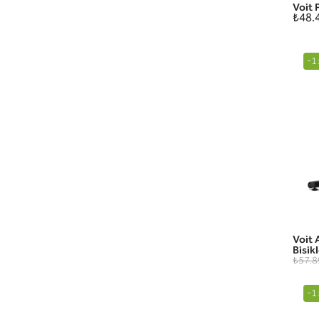
Voit 
₺48.
-1
Voit 
Bisikl
₺57.8
-1