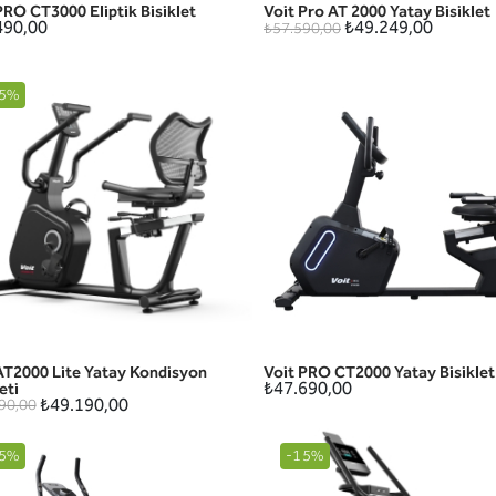
PRO CT3000 Eliptik Bisiklet
Voit Pro AT 2000 Yatay Bisiklet
HIZLI GÖRÜNÜM
HIZLI GÖRÜNÜM
490,00
₺49.249,00
₺57.590,00
5%
AT2000 Lite Yatay Kondisyon
Voit PRO CT2000 Yatay Bisiklet
HIZLI GÖRÜNÜM
HIZLI GÖRÜNÜM
₺47.690,00
eti
₺49.190,00
90,00
5%
-15%