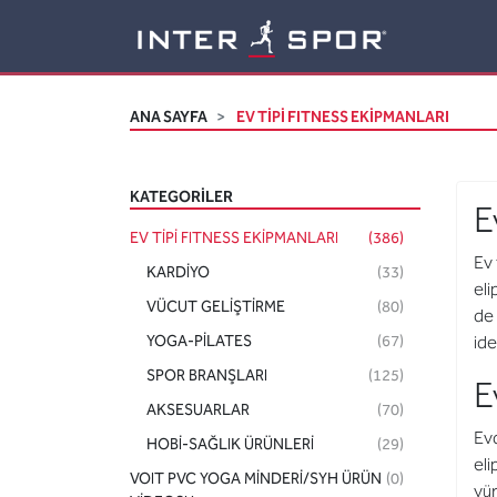
Logo
ANA SAYFA
EV TİPİ FITNESS EKİPMANLARI
KATEGORILER
E
EV TİPİ FITNESS EKİPMANLARI
(386)
Ev 
KARDİYO
(33)
eli
VÜCUT GELİŞTİRME
(80)
de 
YOGA-PİLATES
(67)
ide
SPOR BRANŞLARI
(125)
E
AKSESUARLAR
(70)
Evd
HOBİ-SAĞLIK ÜRÜNLERİ
(29)
eli
VOIT PVC YOGA MİNDERİ/SYH ÜRÜN
(0)
yür