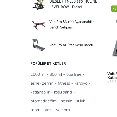
DIESEL FITNESS 930 INCLINE
LEVEL ROW - Diesel
-1
Voit Pro BN100 Ayarlanabilir
Bench Sehpası
Voit Pro All Star Koşu Bandı
POPÜLER ETIKETLER
Voit 
1000 ml
-
800 ml
-
bpa free
-
Katla
₺60.6
esnek zemin
-
fitness
-
kardiyo
-
katlanabi̇li̇r
-
koşu bandi
-
otomati̇k eği̇m
-
sessiz
-
suluk
-
tritan
-
voi̇t
-
voi̇t pro
-