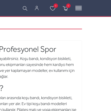
0
0
e Profesyonel Spor
abilirsiniz. Koşu bandı, kondisyon bisikleti,
stasyonu ekipmanları sayesinde hem kardiyo hem
r ve yer kaplamayan modeller, ev kullanımı için
ğlar.
r?
arı arasında koşu bandı, kondisyon bisikleti,
onları yer alır. Ev tipi koşu bandı modelleri
n kullanılır. Pilates matı ve yoga ekipmanları ise