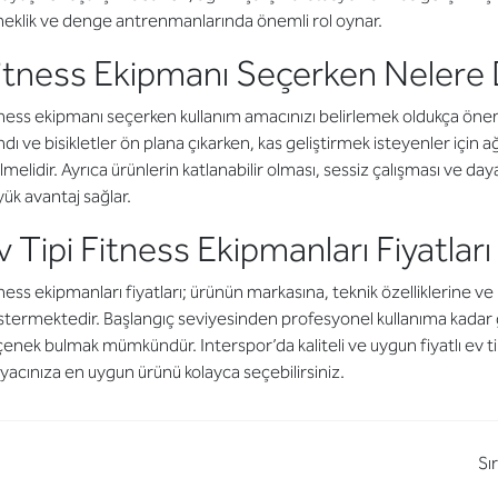
eklik ve denge antrenmanlarında önemli rol oynar.
itness Ekipmanı Seçerken Nelere D
ness ekipmanı seçerken kullanım amacınızı belirlemek oldukça öneml
dı ve bisikletler ön plana çıkarken, kas geliştirmek isteyenler için ağı
lmelidir. Ayrıca ürünlerin katlanabilir olması, sessiz çalışması ve day
ük avantaj sağlar.
v Tipi Fitness Ekipmanları Fiyatları
ness ekipmanları fiyatları; ürünün markasına, teknik özelliklerine ve
termektedir. Başlangıç seviyesinden profesyonel kullanıma kadar 
enek bulmak mümkündür. Interspor’da kaliteli ve uygun fiyatlı ev ti
iyacınıza en uygun ürünü kolayca seçebilirsiniz.
Sı