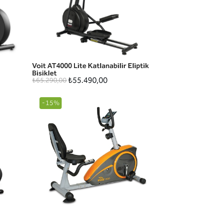
Voit AT4000 Lite Katlanabilir Eliptik
HIZLI GÖRÜNÜM
Bisiklet
₺55.490,00
₺65.290,00
-15%