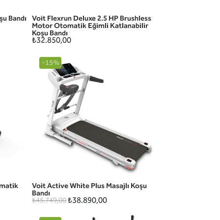
şu Bandı
Voit Flexrun Deluxe 2.5 HP Brushless
HIZLI GÖRÜNÜM
Motor Otomatik Eğimli Katlanabilir
Koşu Bandı
₺32.850,00
-15%
omatik
Voit Active White Plus Masajlı Koşu
HIZLI GÖRÜNÜM
Bandı
₺38.890,00
₺45.749,00