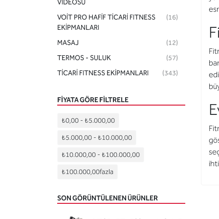
VİDEOSU
esn
VOİT PRO HAFİF TİCARİ FITNESS
(16)
F
EKİPMANLARI
MASAJ
(12)
Fit
TERMOS - SULUK
(57)
ban
TİCARİ FITNESS EKİPMANLARI
(343)
edi
büy
FIYATA GÖRE FILTRELE
E
₺0,00
-
₺5.000,00
Fit
₺5.000,00
-
₺10.000,00
gös
seç
₺10.000,00
-
₺100.000,00
iht
₺100.000,00
fazla
SON GÖRÜNTÜLENEN ÜRÜNLER