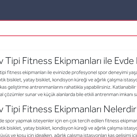
v Tipi Fitness Ekipmanları ile Evd
tipi fitness ekipmanları ile evinizde profesyonel spor deneyimi yaşay
ptik bisiklet, yatay bisiklet, kondisyon küreği ve ağırlık çalışma i
kas geliştirme antrenmanlarını rahatlıkla yapabilirsiniz. Katlanabili
al çözümler sunar ve küçük alanlarda bile etkili antrenman imkanı sa
v Tipi Fitness Ekipmanları Nelerdi
e spor yapmak isteyenler için en çok tercih edilen fitness ekipmanl
ptik bisiklet, yatay bisiklet, kondisyon küreği ve ağırlık çalışma istasy
üyüş ve koşu için idealken, ağırlık çalışma istasyonları kas gelişimi içi