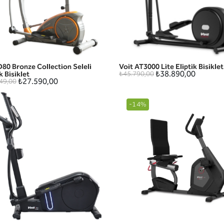
D80 Bronze Collection Seleli
Voit AT3000 Lite Eliptik Bisiklet
HIZLI GÖRÜNÜM
HIZLI GÖRÜNÜM
₺38.890,00
k Bisiklet
₺45.790,00
₺27.590,00
49,00
-14%