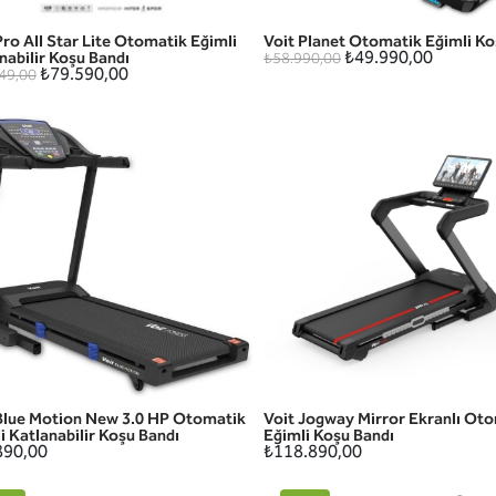
Pro All Star Lite Otomatik Eğimli
Voit Planet Otomatik Eğimli Ko
HIZLI GÖRÜNÜM
HIZLI GÖRÜNÜM
₺49.990,00
nabilir Koşu Bandı
₺58.990,00
₺79.590,00
49,00
Blue Motion New 3.0 HP Otomatik
Voit Jogway Mirror Ekranlı Ot
HIZLI GÖRÜNÜM
HIZLI GÖRÜNÜM
i Katlanabilir Koşu Bandı
Eğimli Koşu Bandı
890,00
₺118.890,00