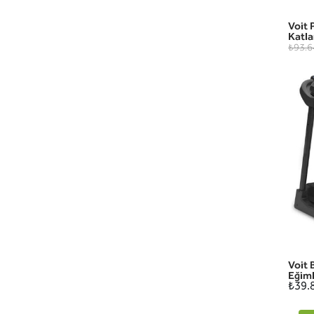
Voit 
Katla
₺93.6
Voit 
Eğiml
₺39.