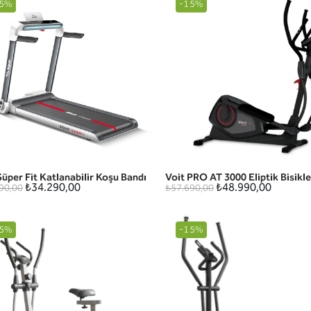
5%
-15%
Süper Fit Katlanabilir Koşu Bandı
Voit PRO AT 3000 Eliptik Bisikle
HIZLI GÖRÜNÜM
HIZLI GÖRÜNÜM
₺34.290,00
₺48.990,00
90,00
₺57.690,00
5%
-15%