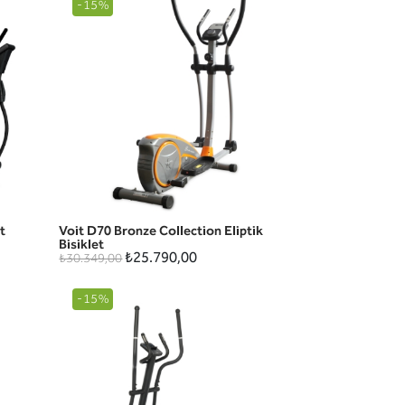
-15%
t
Voit D70 Bronze Collection Eliptik
HIZLI GÖRÜNÜM
Bisiklet
₺25.790,00
₺30.349,00
-15%