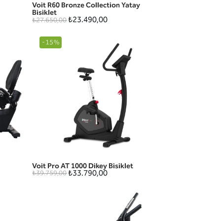
Voit R60 Bronze Collection Yatay
HIZLI GÖRÜNÜM
Bisiklet
₺23.490,00
₺27.650,00
-15%
Voit Pro AT 1000 Dikey Bisiklet
HIZLI GÖRÜNÜM
₺33.790,00
₺39.759,00