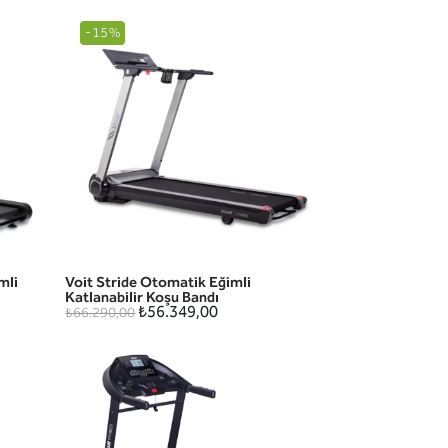
-15%
mli
Voit Stride Otomatik Eğimli
HIZLI GÖRÜNÜM
Katlanabilir Koşu Bandı
₺56.349,00
₺66.290,00