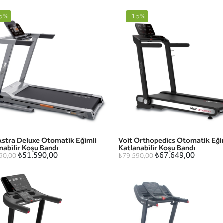
5%
-15%
Astra Deluxe Otomatik Eğimli
Voit Orthopedics Otomatik Eği
HIZLI GÖRÜNÜM
HIZLI GÖRÜNÜM
nabilir Koşu Bandı
Katlanabilir Koşu Bandı
₺51.590,00
₺67.649,00
90,00
₺79.590,00