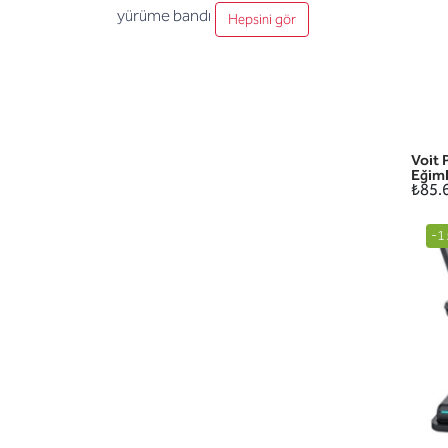
yürüme bandı
Hepsini gör
Voit
Eğiml
₺85.
-1