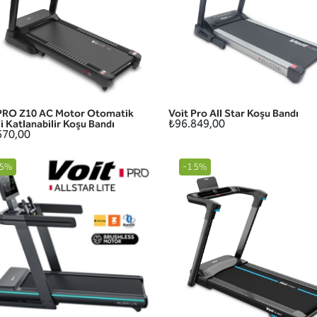
 PRO Z10 AC Motor Otomatik
Voit Pro All Star Koşu Bandı
HIZLI GÖRÜNÜM
HIZLI GÖRÜNÜM
₺96.849,00
i Katlanabilir Koşu Bandı
670,00
5%
-15%