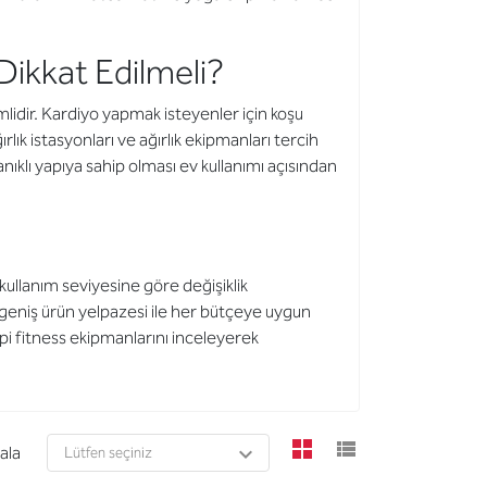
ikkat Edilmeli?
idir. Kardiyo yapmak isteyenler için koşu
rlık istasyonları ve ağırlık ekipmanları tercih
anıklı yapıya sahip olması ev kullanımı açısından
 kullanım seviyesine göre değişiklik
geniş ürün yelpazesi ile her bütçeye uygun
pi fitness ekipmanlarını inceleyerek
viewmode grid
viewmode l
rala