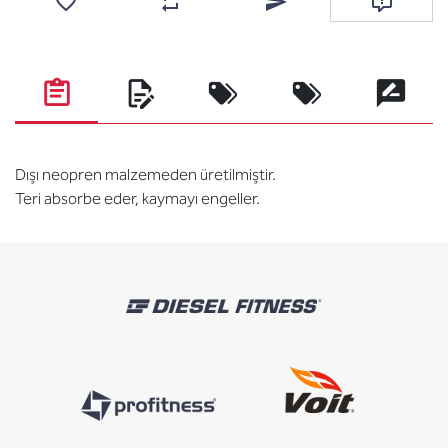
Favorilere ekle
Karşılaştırma listesine ekle
Arkadaşına e-posta ile gönde
Soru sor
Dışı neopren malzemeden üretilmiştir.
Teri absorbe eder, kaymayı engeller.