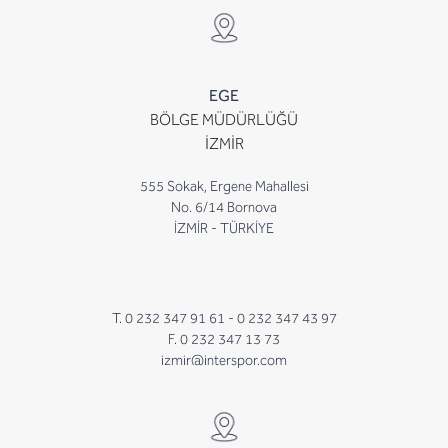
EGE
BÖLGE MÜDÜRLÜĞÜ
İZMİR
555 Sokak, Ergene Mahallesi
No. 6/14 Bornova
İZMİR - TÜRKİYE
T. 0 232 347 91 61 -
0 232 347 43 97
F. 0 232 347 13 73
izmir@interspor.com