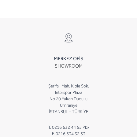
MERKEZ OFİS
SHOWROOM
Şerifali Mah. Kıble Sok.
Interspor Plaza
No.20 Yukarı Dudullu
Ümraniye
İSTANBUL - TÜRKİYE
T. 0216 632 44 55 Pbx
F. 0216 634 32 33