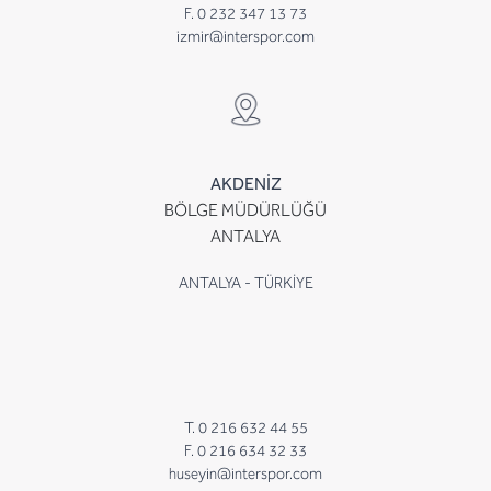
F. 0 232 347 13 73
izmir@interspor.com
AKDENİZ
BÖLGE MÜDÜRLÜĞÜ
ANTALYA
ANTALYA - TÜRKİYE
T. 0 216 632 44 55
F. 0 216 634 32 33
huseyin@interspor.com