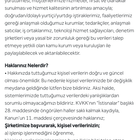
yürütülmesi, müşterilerimize hizmetler, fırsat ve olanaklar
sunulması ve hizmet kalitesinin artırılması amacıyla;
doğrudan/dolaylı yurtiçi/yurtdışı iştiraklerimiz, faaliyetlerimiz
gereği anlaşmalı olduğumuz kurumlar, tedarikçiler, anlaşmalı
satıcılar, iş ortaklarımız, teknoloji hizmet sağlayıcıları, denetim
şirketleri veya yasal bir zorunluluk gereği bu verileri talep
etmeye yetkili olan kamu kurum veya kuruluşları ile
paylaşılabilecek ve aktarılabilecektir.
Haklarınız Nelerdir?
• Hakkınızda tuttuğumuz kişisel verilerin doğru ve güncel
olması önemlidir. Bu nedenle kişisel verilerinizde bir değişiklik
meydana geldiğinde lütfen bize bildiriniz. Aksi halde,
sistemlerimizde tuttuğumuz verilerdeki yanlışlıklardan
sorumlu olmayacağımızı bildiririz. KVKK’nın “İstisnalar” başlıklı
28. maddesinde öngörülen haller saklı kalmak kaydıyla,
Kanun’un 11. maddesi çerçevesinde haklarınız;
Şirketimize başvurarak, kişisel verilerinizin;
a) işlenip işlenmediğini öğrenme,