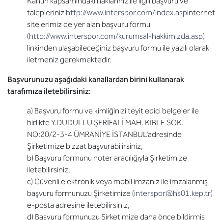
Kanun kapsamındaki haklarınız ile ilgili başvuru ve
taleplerinizi
http://www.interspor.com/index.asp
internet
sitelerimiz de yer alan başvuru formu
(
http://www.interspor.com/kurumsal-hakkimizda.asp
)
linkinden ulaşabileceğiniz başvuru formu ile yazılı olarak
iletmeniz gerekmektedir.
Başvurunuzu aşağıdaki kanallardan birini kullanarak
tarafımıza iletebilirsiniz:
a) Başvuru formu ve kimliğinizi teyit edici belgeler ile
birlikte Y.DUDULLU ŞERİFALİ MAH. KIBLE SOK.
NO:20/2-3-4 ÜMRANİYE İSTANBUL’adresinde
Şirketimize bizzat başvurabilirsiniz,
b) Başvuru formunu noter aracılığıyla Şirketimize
iletebilirsiniz,
c) Güvenli elektronik veya mobil imzanız ile imzalanmış
başvuru formunuzu Şirketimize (
interspor@hs01.kep.tr
)
e-posta adresine iletebilirsiniz,
d) Başvuru formunuzu Şirketimize daha önce bildirmiş