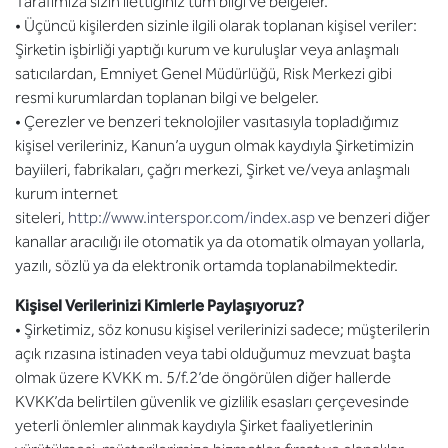
Tarafımıza sizin ilettiğiniz tüm bilgi ve belgeler.
• Üçüncü kişilerden sizinle ilgili olarak toplanan kişisel veriler:
Şirketin işbirliği yaptığı kurum ve kuruluşlar veya anlaşmalı
satıcılardan, Emniyet Genel Müdürlüğü, Risk Merkezi gibi
resmi kurumlardan toplanan bilgi ve belgeler.
• Çerezler ve benzeri teknolojiler vasıtasıyla topladığımız
kişisel verileriniz, Kanun’a uygun olmak kaydıyla Şirketimizin
bayiileri, fabrikaları, çağrı merkezi, Şirket ve/veya anlaşmalı
kurum internet
siteleri,
http://www.interspor.com/index.asp
ve benzeri diğer
kanallar aracılığı ile otomatik ya da otomatik olmayan yollarla,
yazılı, sözlü ya da elektronik ortamda toplanabilmektedir.
Kişisel Verilerinizi Kimlerle Paylaşıyoruz?
• Şirketimiz, söz konusu kişisel verilerinizi sadece; müşterilerin
açık rızasına istinaden veya tabi olduğumuz mevzuat başta
olmak üzere KVKK m. 5/f.2’de öngörülen diğer hallerde
KVKK’da belirtilen güvenlik ve gizlilik esasları çerçevesinde
yeterli önlemler alınmak kaydıyla Şirket faaliyetlerinin