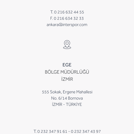
T. 0 216 632 44 55
F. 0 216 634 32 33
ankara@interspor.com
EGE
BÖLGE MÜDÜRLÜĞÜ
İZMİR
555 Sokak, Ergene Mahallesi
No. 6/14 Bornova
İZMİR - TÜRKİYE
T. 0 232 347 91 61 -
0 232 347 43 97