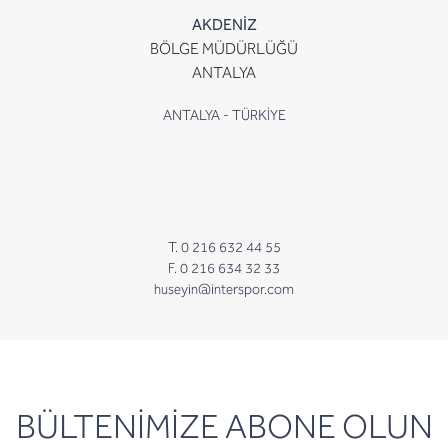
AKDENİZ
BÖLGE MÜDÜRLÜĞÜ
ANTALYA
ANTALYA - TÜRKİYE
T. 0 216 632 44 55
F. 0 216 634 32 33
huseyin@interspor.com
newsletter
BÜLTENİMİZE ABONE OLUN