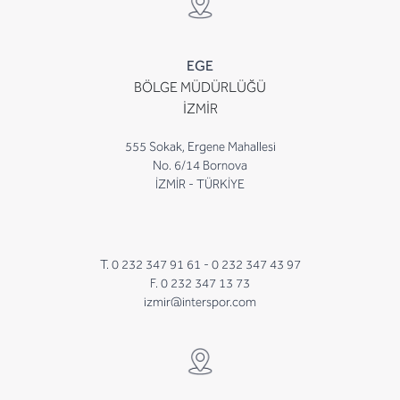
EGE
BÖLGE MÜDÜRLÜĞÜ
İZMİR
555 Sokak, Ergene Mahallesi
No. 6/14 Bornova
İZMİR - TÜRKİYE
T. 0 232 347 91 61 -
0 232 347 43 97
F. 0 232 347 13 73
izmir@interspor.com