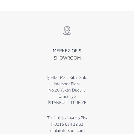
MERKEZ OFİS
SHOWROOM
Şerifali Mah. Kıble Sok.
Interspor Plaza
No.20 Yukarı Dudullu
Ümraniye
İSTANBUL - TÜRKİYE
T. 0216 632 44 55 Pbx
F. 0216 634 32 33
info@interspor.com