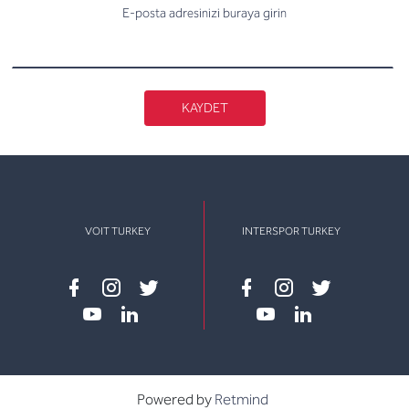
E-posta adresinizi buraya girin
KAYDET
VOIT TURKEY
INTERSPOR TURKEY
Facebook
instagram
twitter
Facebook
instagram
twitter
youtube
linkedin
youtube
linkedin
Powered by
Retmind