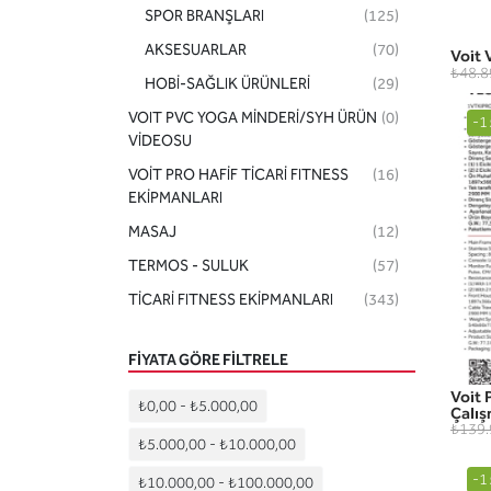
SPOR BRANŞLARI
(125)
AKSESUARLAR
(70)
Voit 
₺48.8
HOBİ-SAĞLIK ÜRÜNLERİ
(29)
VOIT PVC YOGA MİNDERİ/SYH ÜRÜN
(0)
-1
VİDEOSU
VOİT PRO HAFİF TİCARİ FITNESS
(16)
EKİPMANLARI
MASAJ
(12)
TERMOS - SULUK
(57)
TİCARİ FITNESS EKİPMANLARI
(343)
FIYATA GÖRE FILTRELE
Voit 
₺0,00
-
₺5.000,00
Çalış
₺139.
₺5.000,00
-
₺10.000,00
-1
₺10.000,00
-
₺100.000,00