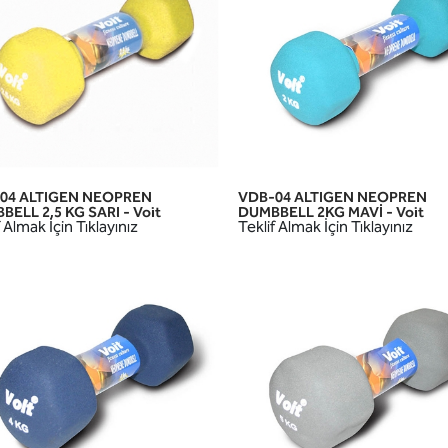
04 ALTIGEN NEOPREN
VDB-04 ALTIGEN NEOPREN
HIZLI GÖRÜNÜM
HIZLI GÖRÜNÜM
ELL 2,5 KG SARI - Voit
DUMBBELL 2KG MAVİ - Voit
 Almak İçin Tıklayınız
Teklif Almak İçin Tıklayınız