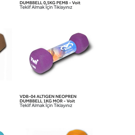
HIZLI GÖRÜNÜM
DUMBBELL 0,5KG PEMB - Voit
Teklif Almak İçin Tıklayınız
VDB-04 ALTIGEN NEOPREN
HIZLI GÖRÜNÜM
DUMBBELL 1KG MOR - Voit
Teklif Almak İçin Tıklayınız