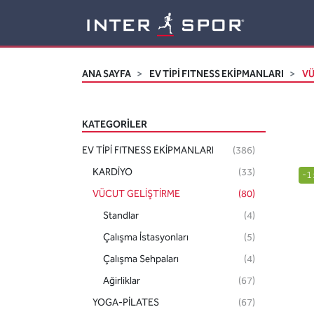
Logo
ANA SAYFA
EV TİPİ FITNESS EKİPMANLARI
VÜ
KATEGORILER
EV TİPİ FITNESS EKİPMANLARI
(386)
KARDİYO
(33)
-1
VÜCUT GELİŞTİRME
(80)
Standlar
(4)
Çalışma İstasyonları
(5)
Çalışma Sehpaları
(4)
Ağirliklar
(67)
YOGA-PİLATES
(67)