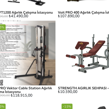
VT1200 Ağırlık Çalışma İstasyonu
Voit PRO 400 Ağırlık Çalışma İ
HIZLI GÖRÜNÜM
HIZLI GÖRÜNÜM
₺41.490,00
₺107.890,00
90,00
5%
PRO Vektor Cable Station Ağırlık
STRENGTH AGIRLIK SEHPASI - 
HIZLI GÖRÜNÜM
HIZLI GÖRÜNÜM
₺10.590,00
ma İstasyonu
₺118.915,00
900,00
5%
-15%