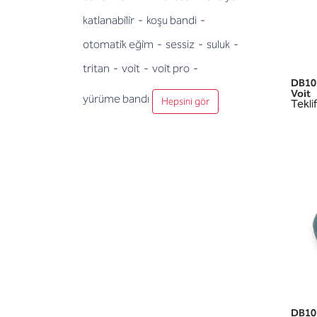
katlanabi̇li̇r
-
koşu bandi
-
otomati̇k eği̇m
-
sessiz
-
suluk
-
tritan
-
voi̇t
-
voi̇t pro
-
DB10
Voit
yürüme bandı
Hepsini gör
Teklif
DB10