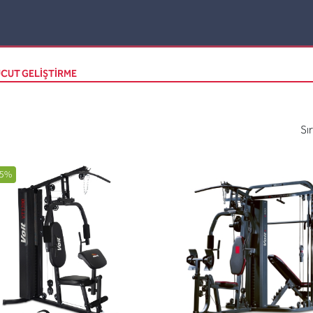
CUT GELİŞTİRME
Sı
5%