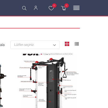
0
0
viewmode grid
viewmode l
rala