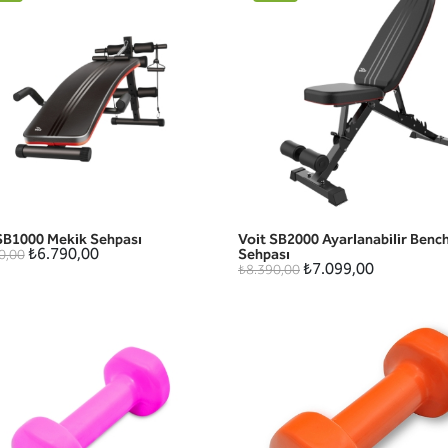
SB1000 Mekik Sehpası
Voit SB2000 Ayarlanabilir Benc
HIZLI GÖRÜNÜM
HIZLI GÖRÜNÜM
₺6.790,00
Sehpası
0,00
₺7.099,00
₺8.390,00