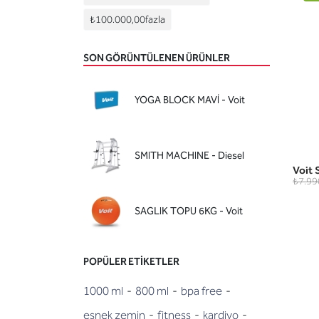
₺100.000,00
fazla
SON GÖRÜNTÜLENEN ÜRÜNLER
YOGA BLOCK MAVİ - Voit
SMITH MACHINE - Diesel
Voit 
₺7.99
SAGLIK TOPU 6KG - Voit
POPÜLER ETIKETLER
1000 ml
-
800 ml
-
bpa free
-
esnek zemin
-
fitness
-
kardiyo
-