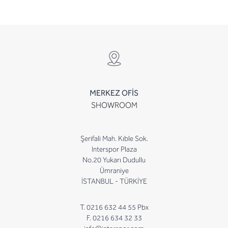
MERKEZ OFİS
SHOWROOM
Şerifali Mah. Kıble Sok.
Interspor Plaza
No.20 Yukarı Dudullu
Ümraniye
İSTANBUL - TÜRKİYE
T. 0216 632 44 55 Pbx
F. 0216 634 32 33