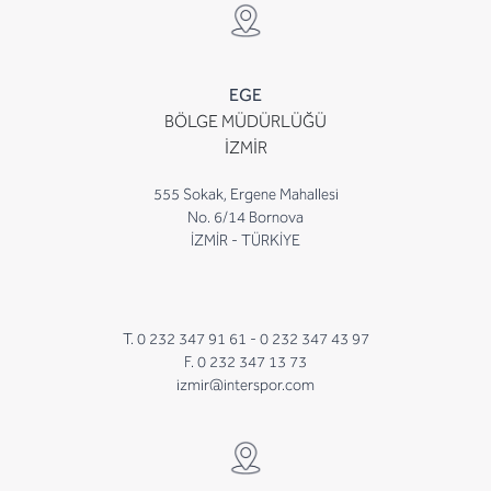
EGE
BÖLGE MÜDÜRLÜĞÜ
İZMİR
555 Sokak, Ergene Mahallesi
No. 6/14 Bornova
İZMİR - TÜRKİYE
T. 0 232 347 91 61 -
0 232 347 43 97
F. 0 232 347 13 73
izmir@interspor.com