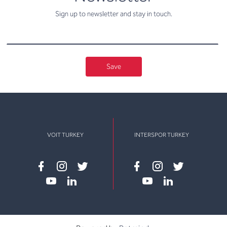
Sign up to newsletter and stay in touch.
Save
VOIT TURKEY
INTERSPOR TURKEY
Facebook
instagram
twitter
Facebook
instagram
twitter
youtube
linkedin
youtube
linkedin