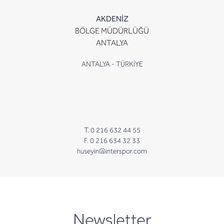
AKDENİZ
BÖLGE MÜDÜRLÜĞÜ
ANTALYA
ANTALYA - TÜRKİYE
T. 0 216 632 44 55
F. 0 216 634 32 33
huseyin@interspor.com
newsletter
Newsletter