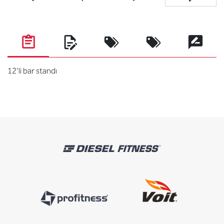
Add to wishlist
Add to compare list
Email a friend
Ask questi
12'li bar standı