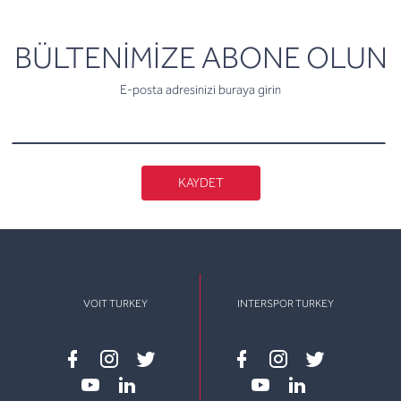
newsletter
BÜLTENİMİZE ABONE OLUN
E-posta adresinizi buraya girin
KAYDET
VOIT TURKEY
INTERSPOR TURKEY
Facebook
instagram
twitter
Facebook
instagram
twitter