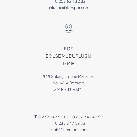
F. 0 216 634 32 33
ankara@interspor.com
EGE
BÖLGE MÜDÜRLÜĞÜ
İZMİR
555 Sokak, Ergene Mahallesi
No. 6/14 Bornova
İZMİR - TÜRKİYE
T. 0 232 347 91 61 -
0 232 347 43 97
F. 0 232 347 13 73
izmir@interspor.com