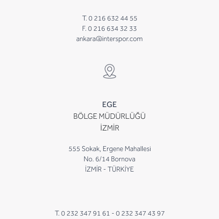
T. 0 216 632 44 55
F. 0 216 634 32 33
ankara@interspor.com
EGE
BÖLGE MÜDÜRLÜĞÜ
İZMİR
555 Sokak, Ergene Mahallesi
No. 6/14 Bornova
İZMİR - TÜRKİYE
T. 0 232 347 91 61 -
0 232 347 43 97