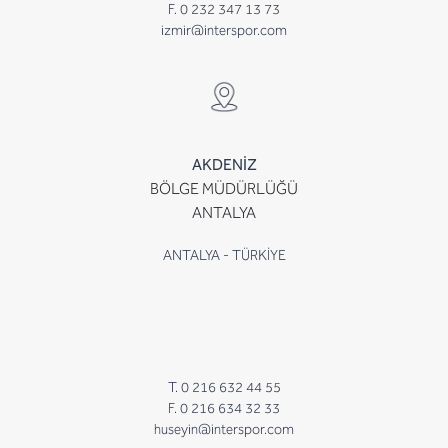
F. 0 232 347 13 73
izmir@interspor.com
AKDENİZ
BÖLGE MÜDÜRLÜĞÜ
ANTALYA
ANTALYA - TÜRKİYE
T. 0 216 632 44 55
F. 0 216 634 32 33
huseyin@interspor.com