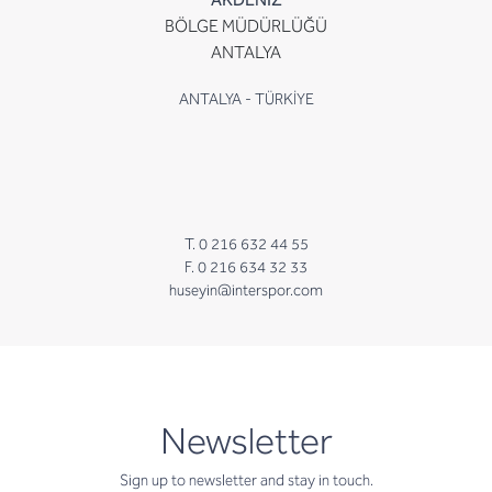
BÖLGE MÜDÜRLÜĞÜ
ANTALYA
ANTALYA - TÜRKİYE
T. 0 216 632 44 55
F. 0 216 634 32 33
huseyin@interspor.com
newsletter
Newsletter
Sign up to newsletter and stay in touch.