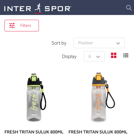
Logo
Filters
Sort by
view
v
Display
FRESH TRITAN SULUK 800ML
FRESH TRITAN SULUK 800ML