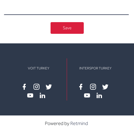
Save
VOIT TURKEY
INTERSPOR TURKEY
Facebook
instagram
twitter
Facebook
instagram
twitter
youtube
linkedin
youtube
linkedin
Powered by
Retmind