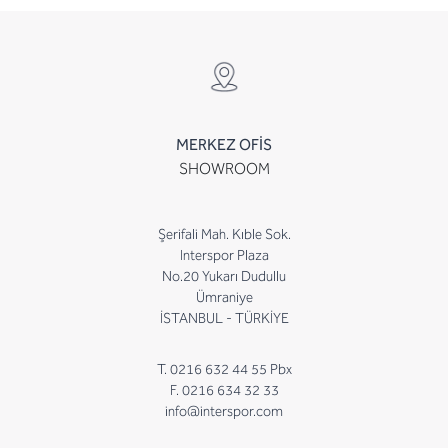
MERKEZ OFİS
SHOWROOM
Şerifali Mah. Kıble Sok.
Interspor Plaza
No.20 Yukarı Dudullu
Ümraniye
İSTANBUL - TÜRKİYE
T. 0216 632 44 55 Pbx
F. 0216 634 32 33
info@interspor.com