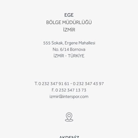
EGE
BÖLGE MÜDÜRLÜĞÜ
İZMİR
555 Sokak, Ergene Mahallesi
No. 6/14 Bornova
İZMİR - TÜRKİYE
T. 0 232 347 91 61 -
0 232 347 43 97
F. 0 232 347 13 73
izmir@interspor.com
AKDENİZ