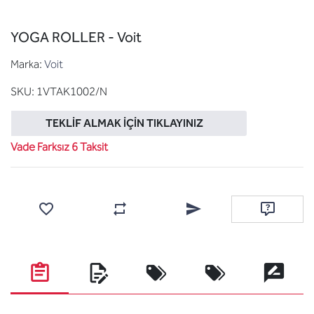
YOGA ROLLER - Voit
Marka:
Voit
SKU:
1VTAK1002/N
TEKLIF ALMAK İÇIN TIKLAYINIZ
Vade Farksız 6 Taksit
Favorilere ekle
Karşılaştırma listesine ekle
Arkadaşına e-posta ile gönde
Soru sor