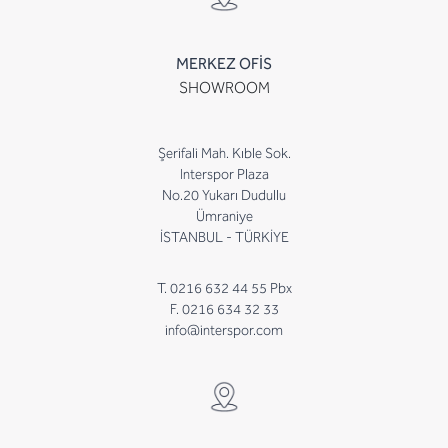
MERKEZ OFİS
SHOWROOM
Şerifali Mah. Kıble Sok.
Interspor Plaza
No.20 Yukarı Dudullu
Ümraniye
İSTANBUL - TÜRKİYE
T. 0216 632 44 55 Pbx
F. 0216 634 32 33
info@interspor.com