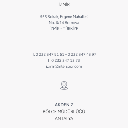
İZMİR
555 Sokak, Ergene Mahallesi
No. 6/14 Bornova
İZMİR - TÜRKİYE
T. 0 232 347 91 61 -
0 232 347 43 97
F. 0 232 347 13 73
izmir@interspor.com
AKDENİZ
BÖLGE MÜDÜRLÜĞÜ
ANTALYA