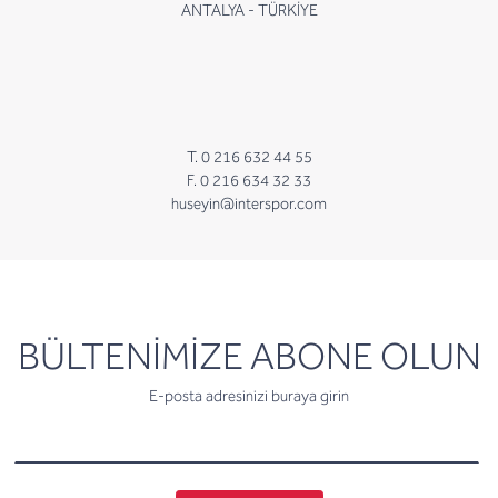
ANTALYA - TÜRKİYE
T. 0 216 632 44 55
F. 0 216 634 32 33
huseyin@interspor.com
newsletter
BÜLTENİMİZE ABONE OLUN
E-posta adresinizi buraya girin