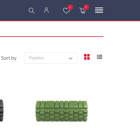
0
0
viewmode grid
viewmode l
Sort by