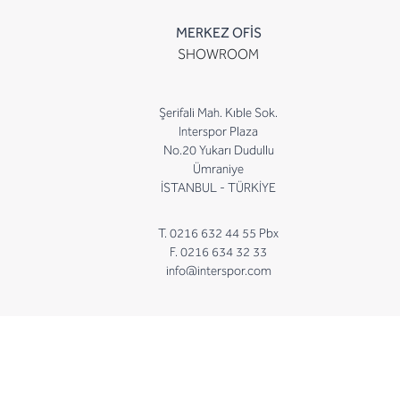
MERKEZ OFİS
SHOWROOM
Şerifali Mah. Kıble Sok.
Interspor Plaza
No.20 Yukarı Dudullu
Ümraniye
İSTANBUL - TÜRKİYE
T. 0216 632 44 55 Pbx
F. 0216 634 32 33
info@interspor.com