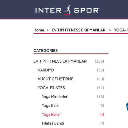
Logo
Home
EV TİPİ FITNESS EKİPMANLARI
YOGA-P
CATEGORIES
EV TİPİ FITNESS EKİPMANLARI
(386)
KARDİYO
(33)
VÜCUT GELİŞTİRME
(80)
YOGA-PİLATES
(67)
Yoga Minderleri
(18)
Yoga Blok
(2)
Yoga Roller
(4)
Pilates Bandi
(4)