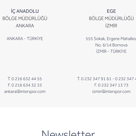
İÇ ANADOLU
EGE
BÖLGE MÜDÜRLÜĞÜ
BÖLGE MÜDÜRLÜĞÜ
ANKARA
İZMİR
ANKARA - TÜRKİYE
555 Sokak, Ergene Mahalles
No. 6/14 Bornova
İZMİR - TÜRKİYE
T. 0 216 632 44 55
T. 0 232 347 91 61 -
0 232 347 
F. 0 216 634 32 33
F. 0 232 347 13 73
ankara@interspor.com
izmir@interspor.com
newsletter
Newsletter