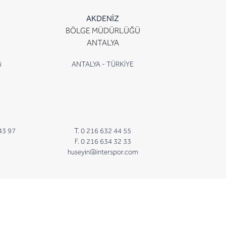
AKDENİZ
BÖLGE MÜDÜRLÜĞÜ
ANTALYA
i
ANTALYA - TÜRKİYE
43 97
T. 0 216 632 44 55
F. 0 216 634 32 33
huseyin@interspor.com