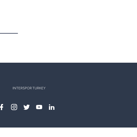
INTERSPOR TURKEY
Facebook
instagram
twitter
youtube
linkedin