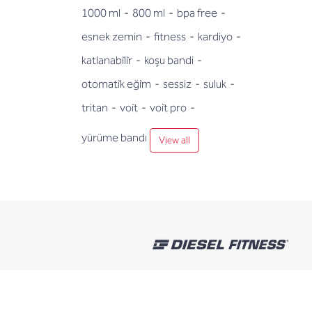
1000 ml
-
800 ml
-
bpa free
-
esnek zemin
-
fitness
-
kardiyo
-
katlanabi̇li̇r
-
koşu bandi
-
otomati̇k eği̇m
-
sessiz
-
suluk
-
tritan
-
voi̇t
-
voi̇t pro
-
yürüme bandı
View all