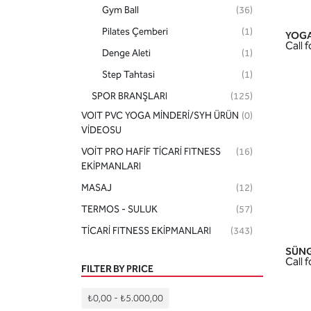
Gym Ball
(36)
Pilates Çemberi
(1)
YOGA
Call f
Denge Aleti
(1)
Step Tahtasi
(1)
SPOR BRANŞLARI
(125)
VOIT PVC YOGA MİNDERİ/SYH ÜRÜN
(0)
AKSESUARLAR
(70)
VİDEOSU
HOBİ-SAĞLIK ÜRÜNLERİ
(29)
VOİT PRO HAFİF TİCARİ FITNESS
(16)
EKİPMANLARI
MASAJ
(12)
TERMOS - SULUK
(57)
TİCARİ FITNESS EKİPMANLARI
(343)
SÜNG
Call f
FILTER BY PRICE
₺0,00
-
₺5.000,00