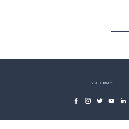
VOIT TURKEY
Facebook
instagram
twitter
youtub
lin