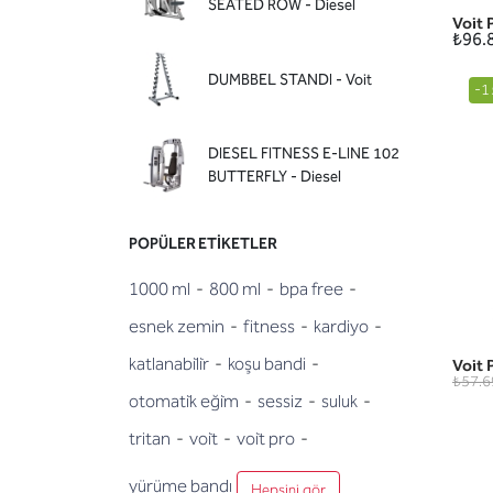
SEATED ROW - Diesel
Voit 
₺96.
DUMBBEL STANDI - Voit
-1
DIESEL FITNESS E-LINE 102
BUTTERFLY - Diesel
POPÜLER ETIKETLER
1000 ml
-
800 ml
-
bpa free
-
esnek zemin
-
fitness
-
kardiyo
-
katlanabi̇li̇r
-
koşu bandi
-
Voit 
₺57.6
otomati̇k eği̇m
-
sessiz
-
suluk
-
tritan
-
voi̇t
-
voi̇t pro
-
yürüme bandı
Hepsini gör