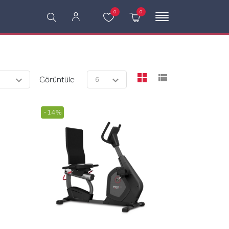
0
0
viewmode grid
viewmode l
Görüntüle
-14%