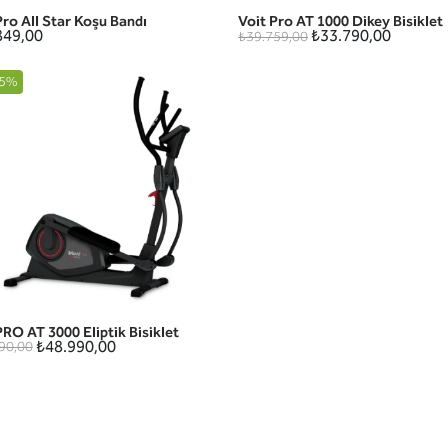
Pro All Star Koşu Bandı
Voit Pro AT 1000 Dikey Bisiklet
HIZLI GÖRÜNÜM
HIZLI GÖRÜNÜM
849,00
₺33.790,00
₺39.759,00
5%
PRO AT 3000 Eliptik Bisiklet
HIZLI GÖRÜNÜM
₺48.990,00
90,00