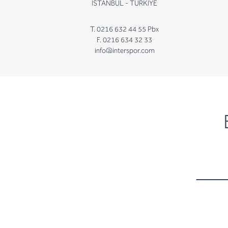
İSTANBUL - TÜRKİYE
T. 0216 632 44 55 Pbx
F. 0216 634 32 33
info@interspor.com