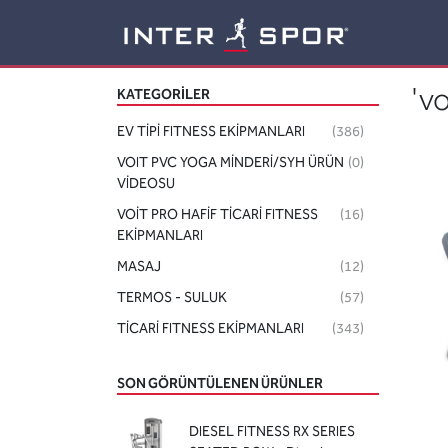
Logo
'vo
KATEGORILER
EV TİPİ FITNESS EKİPMANLARI
(386)
VOIT PVC YOGA MİNDERİ/SYH ÜRÜN
(0)
VİDEOSU
VOİT PRO HAFİF TİCARİ FITNESS
(16)
EKİPMANLARI
MASAJ
(12)
TERMOS - SULUK
(57)
TİCARİ FITNESS EKİPMANLARI
(343)
SON GÖRÜNTÜLENEN ÜRÜNLER
DIESEL FITNESS RX SERIES