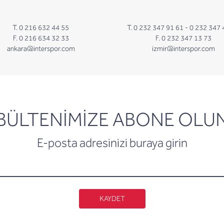
T. 0 216 632 44 55
T. 0 232 347 91 61 -
0 232 347 
F. 0 216 634 32 33
F. 0 232 347 13 73
ankara@interspor.com
izmir@interspor.com
newsletter
BÜLTENİMİZE ABONE OLU
E-posta adresinizi buraya girin
KAYDET