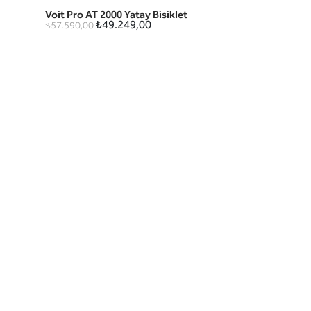
Voit Pro AT 2000 Yatay Bisiklet
HIZLI GÖRÜNÜM
₺49.249,00
₺57.590,00