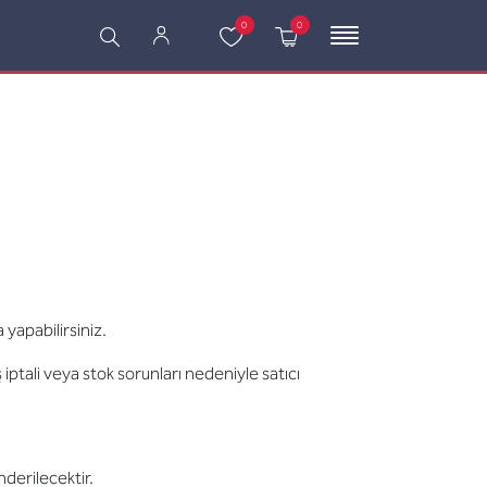
0
0
apabilirsiniz.
iptali veya stok sorunları nedeniyle satıcı
nderilecektir.