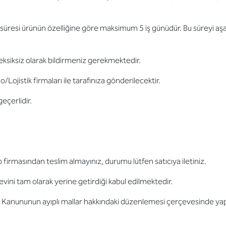
resi ürünün özelliğine göre maksimum 5 iş günüdür. Bu süreyi aşan ürü
eksiksiz olarak bildirmeniz gerekmektedir.
o/Lojistik firmaları ile tarafınıza gönderilecektir.
eçerlidir.
o firmasından teslim almayınız, durumu lütfen satıcıya iletiniz.
evini tam olarak yerine getirdiği kabul edilmektedir.
ci Kanununun ayıplı mallar hakkındaki düzenlemesi çerçevesinde yapıl