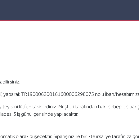
bilirsiniz.
eri) yaparak TR190006200161600006298075 nolu İban/hesabımıza y
idini lütfen takip ediniz. Müşteri tarafından haklı sebeple sipariş 
iadesi 3 iş günü içerisinde yapılacaktır.
matik olarak düşecektir. Siparişiniz ile birlikte irsaliye tarafınıza gö