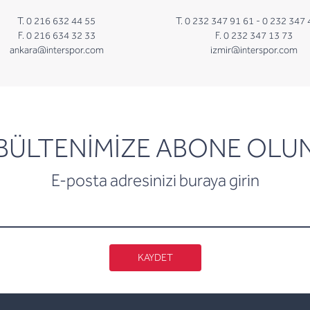
T. 0 216 632 44 55
T. 0 232 347 91 61 -
0 232 347 
F. 0 216 634 32 33
F. 0 232 347 13 73
ankara@interspor.com
izmir@interspor.com
newsletter
BÜLTENİMİZE ABONE OLU
E-posta adresinizi buraya girin
KAYDET