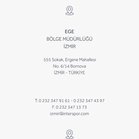
EGE
BÖLGE MÜDÜRLÜĞÜ
İZMİR
555 Sokak, Ergene Mahallesi
No. 6/14 Bornova
İZMİR - TÜRKİYE
T. 0 232 347 91 61 -
0 232 347 43 97
F. 0 232 347 13 73
izmir@interspor.com