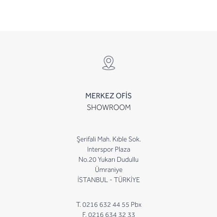
MERKEZ OFİS
SHOWROOM
Şerifali Mah. Kıble Sok.
Interspor Plaza
No.20 Yukarı Dudullu
Ümraniye
İSTANBUL - TÜRKİYE
T. 0216 632 44 55 Pbx
F. 0216 634 32 33