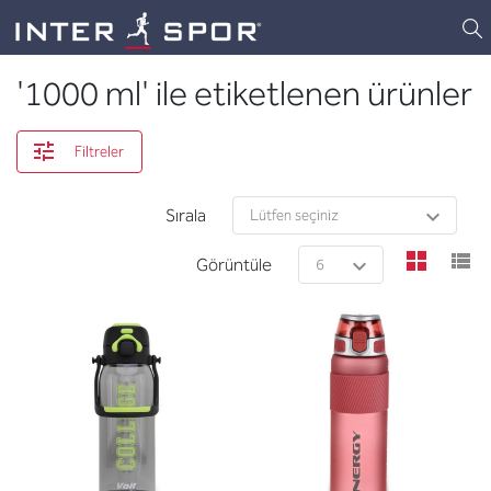
Logo
'1000 ml' ile etiketlenen ürünler
Filtreler
Sırala
view
v
Görüntüle