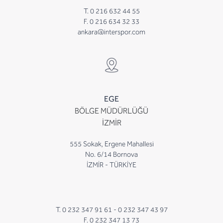
T. 0 216 632 44 55
F. 0 216 634 32 33
ankara@interspor.com
EGE
BÖLGE MÜDÜRLÜĞÜ
İZMİR
555 Sokak, Ergene Mahallesi
No. 6/14 Bornova
İZMİR - TÜRKİYE
T. 0 232 347 91 61 -
0 232 347 43 97
F. 0 232 347 13 73