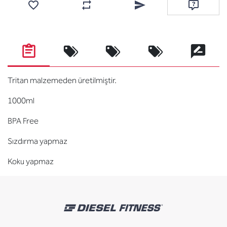
Favorilere ekle
Karşılaştırma listesine ekle
Arkadaşına e-posta ile gönde
Soru sor
Tritan malzemeden üretilmiştir.
1000ml
BPA Free
Sızdırma yapmaz
Koku yapmaz