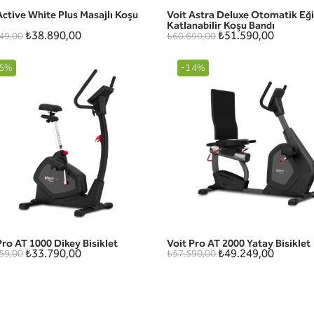
Active White Plus Masajlı Koşu
Voit Astra Deluxe Otomatik Eği
HIZLI GÖRÜNÜM
HIZLI GÖRÜNÜM
Katlanabilir Koşu Bandı
₺38.890,00
₺51.590,00
49,00
₺60.690,00
5%
-14%
Pro AT 1000 Dikey Bisiklet
Voit Pro AT 2000 Yatay Bisiklet
HIZLI GÖRÜNÜM
HIZLI GÖRÜNÜM
₺33.790,00
₺49.249,00
59,00
₺57.590,00