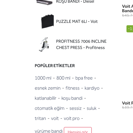
KOŞU BANDI - Diesel
Voit 
Bandı
₺45.7
PUZZLE MAT 6LI - Voit
-1
PROFITNESS 7006 INCLINE
CHEST PRESS - Profitness
POPÜLER ETIKETLER
1000 ml
-
800 ml
-
bpa free
-
esnek zemin
-
fitness
-
kardiyo
-
katlanabi̇li̇r
-
koşu bandi
-
Voit 
₺39.7
otomati̇k eği̇m
-
sessiz
-
suluk
-
tritan
-
voi̇t
-
voi̇t pro
-
yürüme bandı
Hepsini gör