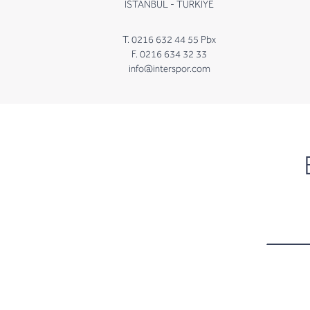
İSTANBUL - TÜRKİYE
T. 0216 632 44 55 Pbx
F. 0216 634 32 33
info@interspor.com