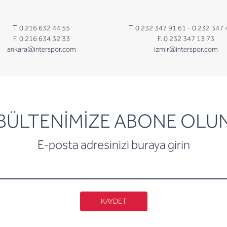
T. 0 216 632 44 55
T. 0 232 347 91 61 -
0 232 347 
F. 0 216 634 32 33
F. 0 232 347 13 73
ankara@interspor.com
izmir@interspor.com
newsletter
BÜLTENİMİZE ABONE OLU
E-posta adresinizi buraya girin
KAYDET