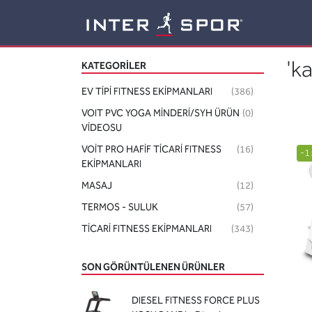
Logo
'ka
KATEGORILER
EV TİPİ FITNESS EKİPMANLARI
(386)
VOIT PVC YOGA MİNDERİ/SYH ÜRÜN
(0)
VİDEOSU
VOİT PRO HAFİF TİCARİ FITNESS
(16)
-1
EKİPMANLARI
MASAJ
(12)
TERMOS - SULUK
(57)
TİCARİ FITNESS EKİPMANLARI
(343)
SON GÖRÜNTÜLENEN ÜRÜNLER
DIESEL FITNESS FORCE PLUS