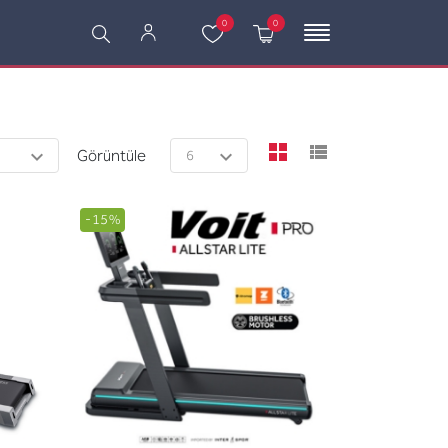
0
0
viewmode grid
viewmode l
Görüntüle
-15%