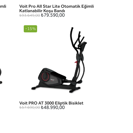
mli
Voit Pro All Star Lite Otomatik Eğimli
HIZLI GÖRÜNÜM
Katlanabilir Koşu Bandı
₺79.590,00
₺93.649,00
-15%
Voit PRO AT 3000 Eliptik Bisiklet
HIZLI GÖRÜNÜM
₺48.990,00
₺57.690,00