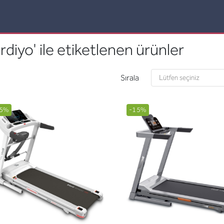
rdiyo' ile etiketlenen ürünler
Sırala
5%
-15%