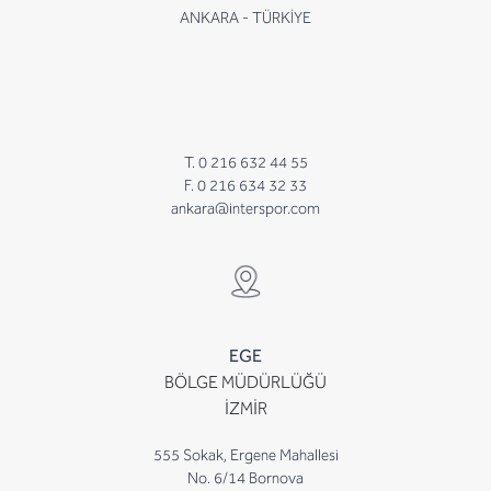
ANKARA - TÜRKİYE
T. 0 216 632 44 55
F. 0 216 634 32 33
ankara@interspor.com
EGE
BÖLGE MÜDÜRLÜĞÜ
İZMİR
555 Sokak, Ergene Mahallesi
No. 6/14 Bornova