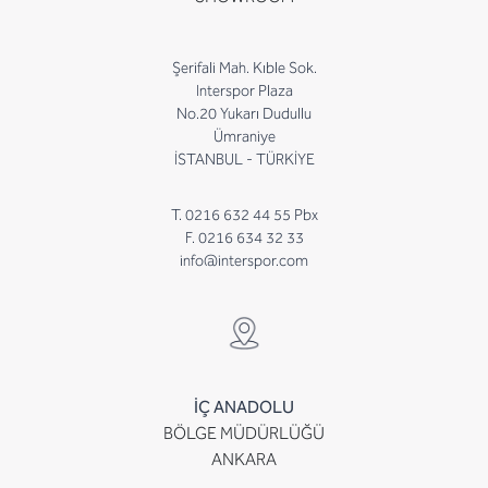
Şerifali Mah. Kıble Sok.
Interspor Plaza
No.20 Yukarı Dudullu
Ümraniye
İSTANBUL - TÜRKİYE
T. 0216 632 44 55 Pbx
F. 0216 634 32 33
info@interspor.com
İÇ ANADOLU
BÖLGE MÜDÜRLÜĞÜ
ANKARA