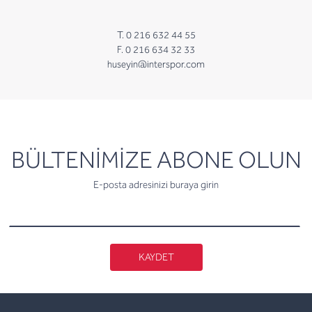
T. 0 216 632 44 55
F. 0 216 634 32 33
huseyin@interspor.com
newsletter
BÜLTENİMİZE ABONE OLUN
E-posta adresinizi buraya girin
KAYDET