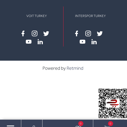
VOIT TURKEY
INTERSPOR TURKEY
Facebook
instagram
twitter
Facebook
instagram
twitter
youtube
linkedin
youtube
linkedin
Powered by
Retmind
0
0