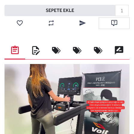
Sepete ekle
SEPETE EKLE
Favorilere ekle
Karşılaştırma listesine ekle
Arkadaşına e-posta ile gönde
Soru sor