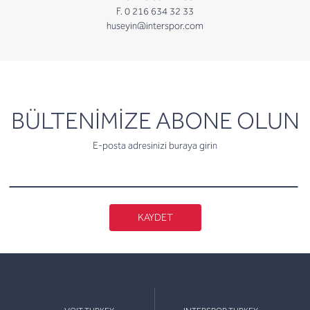
F. 0 216 634 32 33
huseyin@interspor.com
newsletter
BÜLTENİMİZE ABONE OLUN
E-posta adresinizi buraya girin
KAYDET