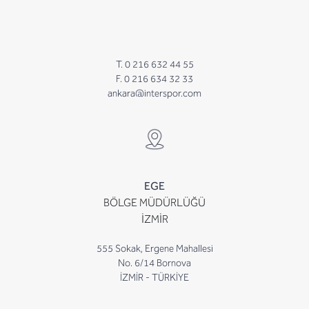
T. 0 216 632 44 55
F. 0 216 634 32 33
ankara@interspor.com
EGE
BÖLGE MÜDÜRLÜĞÜ
İZMİR
555 Sokak, Ergene Mahallesi
No. 6/14 Bornova
İZMİR - TÜRKİYE