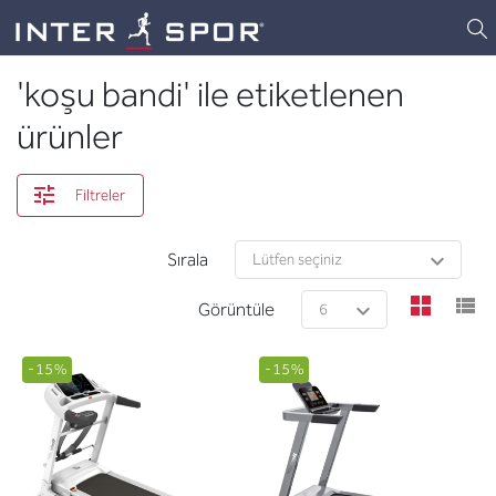
Logo
'koşu bandi' ile etiketlenen
ürünler
Filtreler
Sırala
view
v
Görüntüle
-15%
-15%