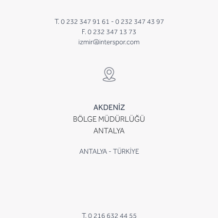
T. 0 232 347 91 61 -
0 232 347 43 97
F. 0 232 347 13 73
izmir@interspor.com
AKDENİZ
BÖLGE MÜDÜRLÜĞÜ
ANTALYA
ANTALYA - TÜRKİYE
T. 0 216 632 44 55