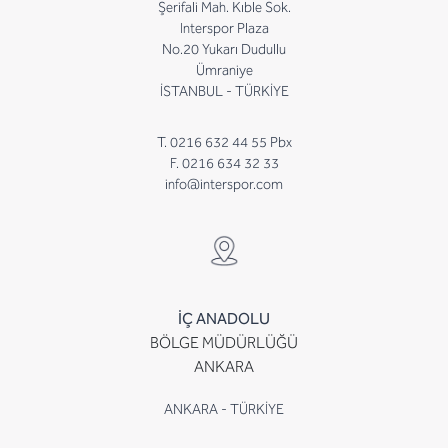
Şerifali Mah. Kıble Sok.
Interspor Plaza
No.20 Yukarı Dudullu
Ümraniye
İSTANBUL - TÜRKİYE
T. 0216 632 44 55 Pbx
F. 0216 634 32 33
info@interspor.com
İÇ ANADOLU
BÖLGE MÜDÜRLÜĞÜ
ANKARA
ANKARA - TÜRKİYE