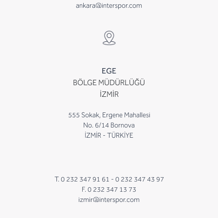
ankara@interspor.com
EGE
BÖLGE MÜDÜRLÜĞÜ
İZMİR
555 Sokak, Ergene Mahallesi
No. 6/14 Bornova
İZMİR - TÜRKİYE
T. 0 232 347 91 61 -
0 232 347 43 97
F. 0 232 347 13 73
izmir@interspor.com