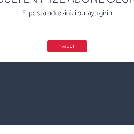
E-posta adresinizi buraya girin
KAYDET
e
kedin