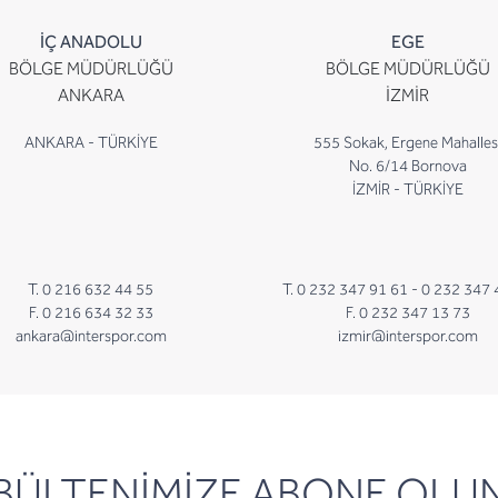
İÇ ANADOLU
EGE
BÖLGE MÜDÜRLÜĞÜ
BÖLGE MÜDÜRLÜĞÜ
ANKARA
İZMİR
ANKARA - TÜRKİYE
555 Sokak, Ergene Mahalles
No. 6/14 Bornova
İZMİR - TÜRKİYE
T. 0 216 632 44 55
T. 0 232 347 91 61 -
0 232 347 
F. 0 216 634 32 33
F. 0 232 347 13 73
ankara@interspor.com
izmir@interspor.com
newsletter
BÜLTENİMİZE ABONE OLU