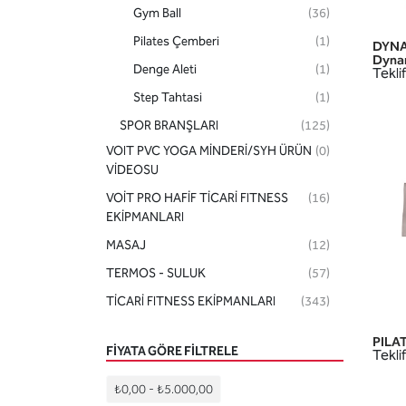
Gym Ball
(36)
Pilates Çemberi
(1)
DYNA
Dyna
Denge Aleti
(1)
Teklif
Step Tahtasi
(1)
SPOR BRANŞLARI
(125)
VOIT PVC YOGA MİNDERİ/SYH ÜRÜN
(0)
AKSESUARLAR
(70)
VİDEOSU
HOBİ-SAĞLIK ÜRÜNLERİ
(29)
VOİT PRO HAFİF TİCARİ FITNESS
(16)
EKİPMANLARI
MASAJ
(12)
TERMOS - SULUK
(57)
TİCARİ FITNESS EKİPMANLARI
(343)
PILAT
FIYATA GÖRE FILTRELE
Teklif
₺0,00
-
₺5.000,00