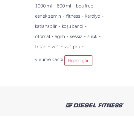
1000 ml
-
800 ml
-
bpa free
-
esnek zemin
-
fitness
-
kardiyo
-
katlanabi̇li̇r
-
koşu bandi
-
otomati̇k eği̇m
-
sessiz
-
suluk
-
tritan
-
voi̇t
-
voi̇t pro
-
yürüme bandı
Hepsini gör