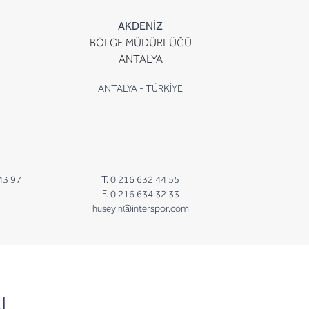
AKDENİZ
BÖLGE MÜDÜRLÜĞÜ
ANTALYA
i
ANTALYA - TÜRKİYE
43 97
T. 0 216 632 44 55
F. 0 216 634 32 33
huseyin@interspor.com
N