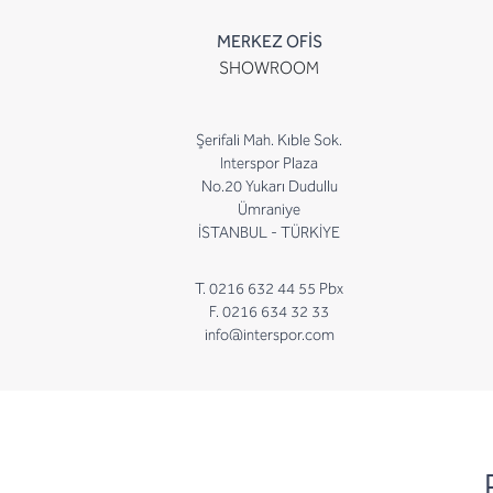
MERKEZ OFİS
SHOWROOM
Şerifali Mah. Kıble Sok.
Interspor Plaza
No.20 Yukarı Dudullu
Ümraniye
İSTANBUL - TÜRKİYE
T. 0216 632 44 55 Pbx
F. 0216 634 32 33
info@interspor.com