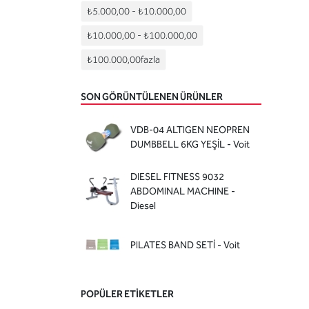
₺5.000,00
-
₺10.000,00
₺10.000,00
-
₺100.000,00
₺100.000,00
fazla
SON GÖRÜNTÜLENEN ÜRÜNLER
VDB-04 ALTIGEN NEOPREN
DUMBBELL 6KG YEŞİL - Voit
DIESEL FITNESS 9032
ABDOMINAL MACHINE -
Diesel
PILATES BAND SETİ - Voit
POPÜLER ETIKETLER