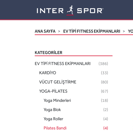
Logo
ANA SAYFA
EV TİPİ FITNESS EKİPMANLARI
YO
KATEGORILER
EV TİPİ FITNESS EKİPMANLARI
(386)
KARDİYO
(33)
VÜCUT GELİŞTİRME
(80)
YOGA-PİLATES
(67)
Yoga Minderleri
(18)
Yoga Blok
(2)
Yoga Roller
(4)
Pilates Bandi
(4)