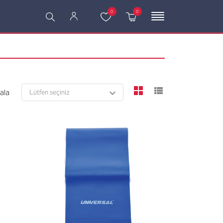
0
0
viewmode grid
viewmode l
rala