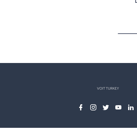
VOIT TURKEY
Facebook
instagram
twitter
youtub
lin