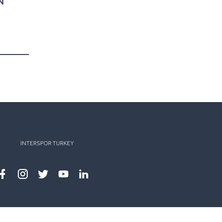
INTERSPOR TURKEY
Facebook
instagram
twitter
youtube
linkedin