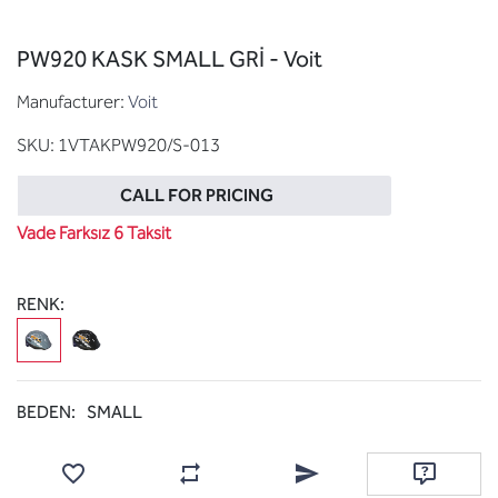
PW920 KASK SMALL GRİ - Voit
Manufacturer:
Voit
SKU:
1VTAKPW920/S-013
CALL FOR PRICING
Vade Farksız 6 Taksit
RENK:
BEDEN:
SMALL
Add to wishlist
Add to compare list
Email a friend
Ask questi