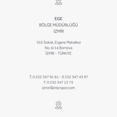
EGE
BÖLGE MÜDÜRLÜĞÜ
İZMİR
555 Sokak, Ergene Mahallesi
No. 6/14 Bornova
İZMİR - TÜRKİYE
T. 0 232 347 91 61 -
0 232 347 43 97
F. 0 232 347 13 73
izmir@interspor.com