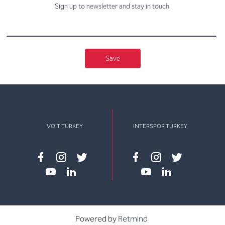
Sign up to newsletter and stay in touch.
Save
VOIT TURKEY
INTERSPOR TURKEY
Facebook
instagram
twitter
Facebook
instagram
twitter
youtube
linkedin
youtube
linkedin
Powered by
Retmind