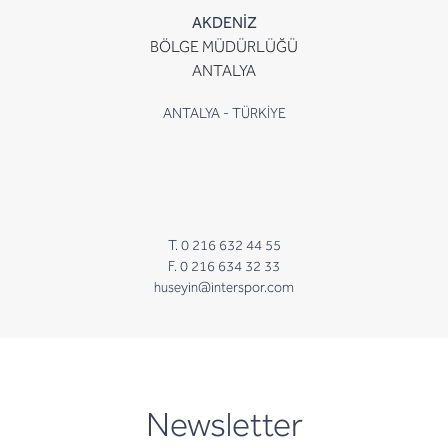
AKDENİZ
BÖLGE MÜDÜRLÜĞÜ
ANTALYA
ANTALYA - TÜRKİYE
T. 0 216 632 44 55
F. 0 216 634 32 33
huseyin@interspor.com
newsletter
Newsletter