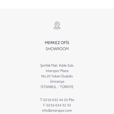
MERKEZ OFİS
SHOWROOM
Şerifali Mah. Kıble Sok.
Interspor Plaza
No.20 Yukarı Dudullu
Ümraniye
İSTANBUL - TÜRKİYE
T. 0216 632 44 55 Pbx
F. 0216 634 32 33
info@interspor.com