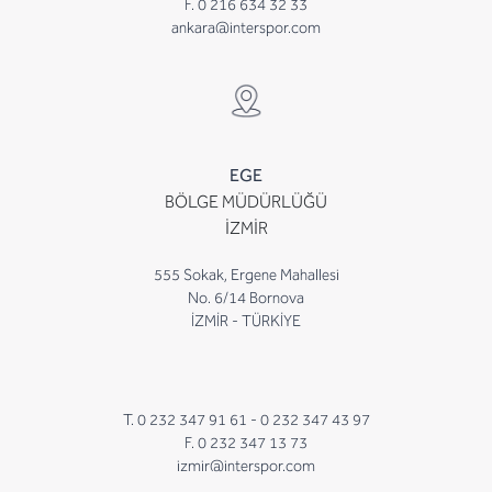
F. 0 216 634 32 33
ankara@interspor.com
EGE
BÖLGE MÜDÜRLÜĞÜ
İZMİR
555 Sokak, Ergene Mahallesi
No. 6/14 Bornova
İZMİR - TÜRKİYE
T. 0 232 347 91 61 -
0 232 347 43 97
F. 0 232 347 13 73
izmir@interspor.com