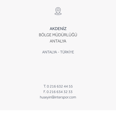
AKDENİZ
BÖLGE MÜDÜRLÜĞÜ
ANTALYA
ANTALYA - TÜRKİYE
T. 0 216 632 44 55
F. 0 216 634 32 33
huseyin@interspor.com