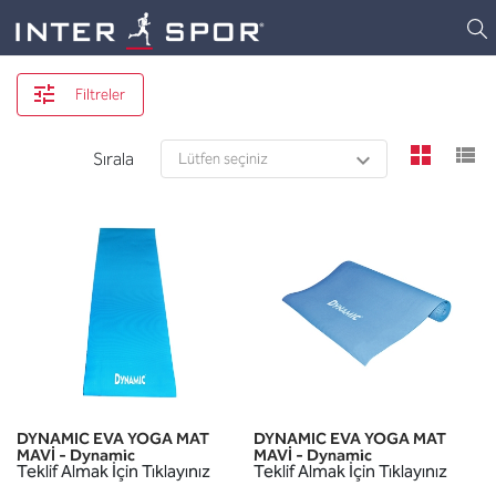
Logo
Filtreler
view
v
Sırala
DYNAMIC EVA YOGA MAT
DYNAMIC EVA YOGA MAT
MAVİ - Dynamic
MAVİ - Dynamic
Teklif Almak İçin Tıklayınız
Teklif Almak İçin Tıklayınız