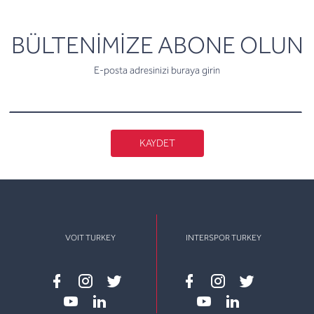
newsletter
BÜLTENİMİZE ABONE OLUN
E-posta adresinizi buraya girin
KAYDET
VOIT TURKEY
INTERSPOR TURKEY
Facebook
instagram
twitter
Facebook
instagram
twitter