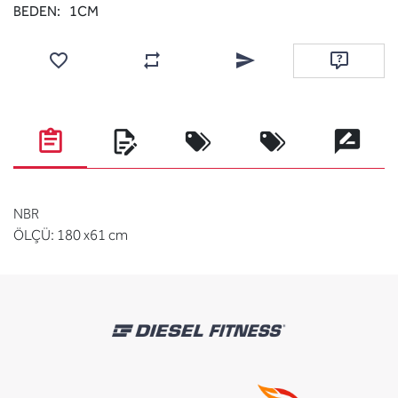
BEDEN:
1CM
Favorilere ekle
Karşılaştırma listesine ekle
Arkadaşına e-posta ile gönde
Soru sor
NBR
ÖLÇÜ: 180 x61 cm