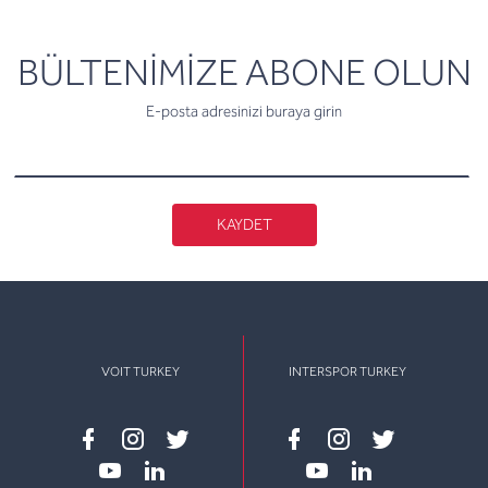
newsletter
BÜLTENİMİZE ABONE OLUN
E-posta adresinizi buraya girin
KAYDET
VOIT TURKEY
INTERSPOR TURKEY
Facebook
instagram
twitter
Facebook
instagram
twitter