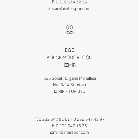
F. 0 216 634 32 33
ankara@interspor.com
EGE
BÖLGE MÜDÜRLÜĞÜ
İZMİR
555 Sokak, Ergene Mahallesi
No. 6/14 Bornova
İZMİR - TÜRKİYE
T. 0 232 347 91 61 -
0 232 347 43 97
F. 0 232 347 13 73
izmir@interspor.com