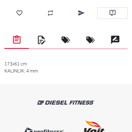
Favorilere ekle
Karşılaştırma listesine ekle
Arkadaşına e-posta ile gönde
Soru sor
173x61 cm
KALINLIK: 4 mm