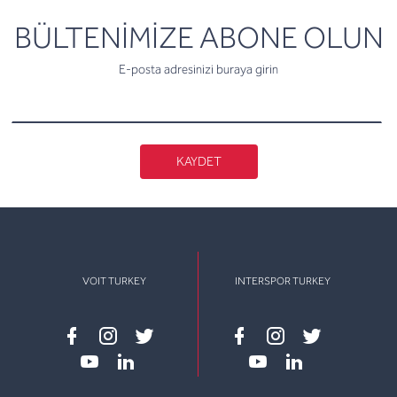
newsletter
BÜLTENİMİZE ABONE OLUN
E-posta adresinizi buraya girin
KAYDET
VOIT TURKEY
INTERSPOR TURKEY
Facebook
instagram
twitter
Facebook
instagram
twitter
youtube
linkedin
youtube
linkedin