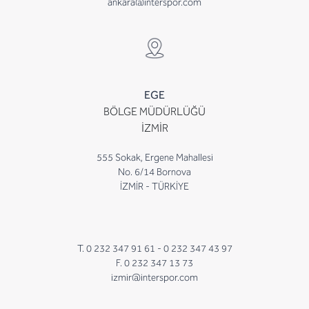
ankara@interspor.com
EGE
BÖLGE MÜDÜRLÜĞÜ
İZMİR
555 Sokak, Ergene Mahallesi
No. 6/14 Bornova
İZMİR - TÜRKİYE
T. 0 232 347 91 61 -
0 232 347 43 97
F. 0 232 347 13 73
izmir@interspor.com