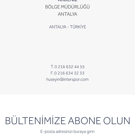
BÖLGE MÜDÜRLÜĞÜ
ANTALYA
ANTALYA - TÜRKİYE
T. 0 216 632 44 55
F. 0 216 634 32 33
huseyin@interspor.com
newsletter
BÜLTENİMİZE ABONE OLUN
E-posta adresinizi buraya girin