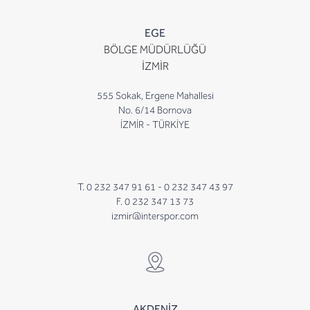
EGE
BÖLGE MÜDÜRLÜĞÜ
İZMİR
555 Sokak, Ergene Mahallesi
No. 6/14 Bornova
İZMİR - TÜRKİYE
T. 0 232 347 91 61 -
0 232 347 43 97
F. 0 232 347 13 73
izmir@interspor.com
AKDENİZ