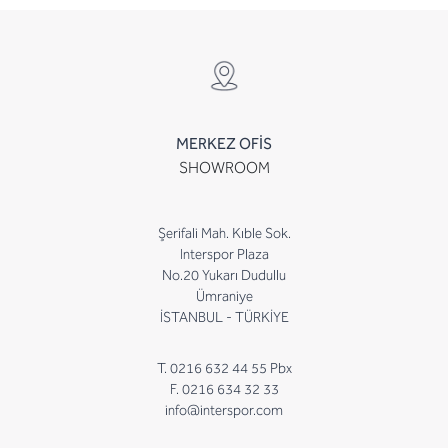
MERKEZ OFİS
SHOWROOM
Şerifali Mah. Kıble Sok.
Interspor Plaza
No.20 Yukarı Dudullu
Ümraniye
İSTANBUL - TÜRKİYE
T. 0216 632 44 55 Pbx
F. 0216 634 32 33
info@interspor.com