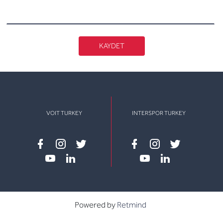
KAYDET
VOIT TURKEY
INTERSPOR TURKEY
Facebook
instagram
twitter
Facebook
instagram
twitter
youtube
linkedin
youtube
linkedin
Powered by
Retmind