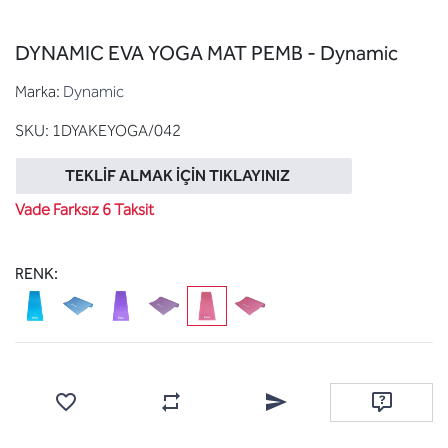
DYNAMIC EVA YOGA MAT PEMB - Dynamic
Marka:
Dynamic
SKU:
1DYAKEYOGA/042
TEKLIF ALMAK İÇIN TIKLAYINIZ
Vade Farksız 6 Taksit
RENK:
Favorilere ekle
Karşılaştırma listesine ekle
Arkadaşına e-posta ile gönde
Soru sor