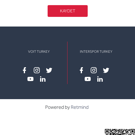
KAYDET
VOIT TURKEY
INTERSPOR TURKEY
Facebook
instagram
twitter
Facebook
instagram
twitter
youtube
linkedin
youtube
linkedin
Powered by
Retmind