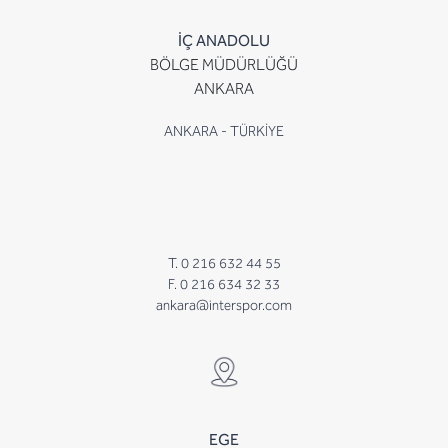
İÇ ANADOLU
BÖLGE MÜDÜRLÜĞÜ
ANKARA
ANKARA - TÜRKİYE
T. 0 216 632 44 55
F. 0 216 634 32 33
ankara@interspor.com
EGE