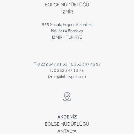
BÖLGE MÜDÜRLÜĞÜ
İZMİR
555 Sokak, Ergene Mahallesi
No. 6/14 Bornova
İZMİR - TÜRKİYE
T. 0 232 347 91 61 -
0 232 347 43 97
F. 0 232 347 13 73
izmir@interspor.com
AKDENİZ
BÖLGE MÜDÜRLÜĞÜ
ANTALYA