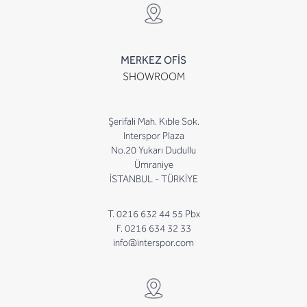
MERKEZ OFİS
SHOWROOM
Şerifali Mah. Kıble Sok.
Interspor Plaza
No.20 Yukarı Dudullu
Ümraniye
İSTANBUL - TÜRKİYE
T. 0216 632 44 55 Pbx
F. 0216 634 32 33
info@interspor.com