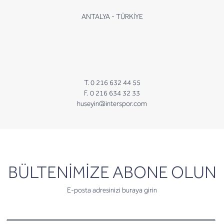
ANTALYA - TÜRKİYE
T. 0 216 632 44 55
F. 0 216 634 32 33
huseyin@interspor.com
newsletter
BÜLTENİMİZE ABONE OLUN
E-posta adresinizi buraya girin