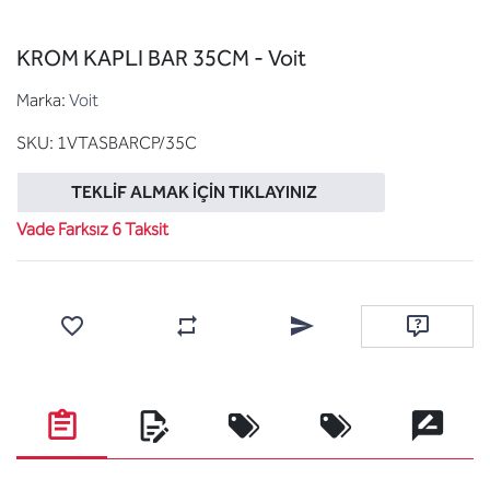
KROM KAPLI BAR 35CM - Voit
Marka:
Voit
SKU:
1VTASBARCP/35C
TEKLIF ALMAK İÇIN TIKLAYINIZ
Vade Farksız 6 Taksit
Favorilere ekle
Karşılaştırma listesine ekle
Arkadaşına e-posta ile gönde
Soru sor