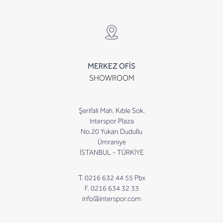
MERKEZ OFİS
SHOWROOM
Şerifali Mah. Kıble Sok.
Interspor Plaza
No.20 Yukarı Dudullu
Ümraniye
İSTANBUL - TÜRKİYE
T. 0216 632 44 55 Pbx
F. 0216 634 32 33
info@interspor.com