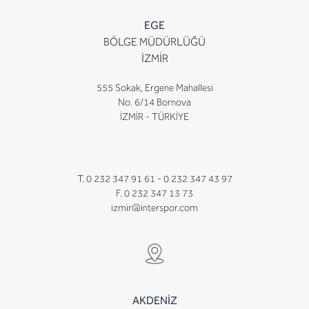
EGE
BÖLGE MÜDÜRLÜĞÜ
İZMİR
555 Sokak, Ergene Mahallesi
No. 6/14 Bornova
İZMİR - TÜRKİYE
T. 0 232 347 91 61 -
0 232 347 43 97
F. 0 232 347 13 73
izmir@interspor.com
AKDENİZ