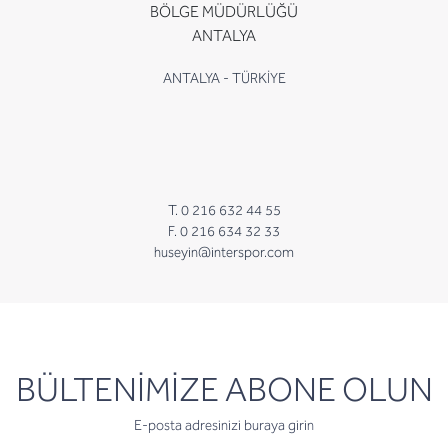
BÖLGE MÜDÜRLÜĞÜ
ANTALYA
ANTALYA - TÜRKİYE
T. 0 216 632 44 55
F. 0 216 634 32 33
huseyin@interspor.com
newsletter
BÜLTENİMİZE ABONE OLUN
E-posta adresinizi buraya girin