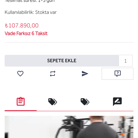
Teslimat süresi:
1-5 gün
Kullanılabilirlik:
Stokta var
₺107.890,00
Vade Farksız 6 Taksit
Sepete ekle
SEPETE EKLE
Favorilere ekle
Karşılaştırma listesine ekle
Arkadaşına e-posta ile gönde
Soru sor