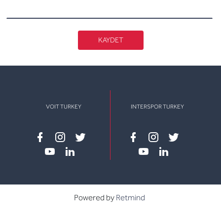
KAYDET
VOIT TURKEY
INTERSPOR TURKEY
Facebook
instagram
twitter
Facebook
instagram
twitter
youtube
linkedin
youtube
linkedin
Powered by
Retmind