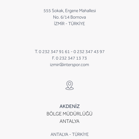
555 Sokak, Ergene Mahallesi
No. 6/14 Bornova
İZMİR - TÜRKİYE
T. 0 232 347 91 61 -
0 232 347 43 97
F. 0 232 347 13 73
izmir@interspor.com
AKDENİZ
BÖLGE MÜDÜRLÜĞÜ
ANTALYA
ANTALYA - TÜRKİYE