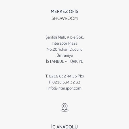
MERKEZ OFİS
SHOWROOM
Şerifali Mah. Kıble Sok.
Interspor Plaza
No.20 Yukarı Dudullu
Ümraniye
İSTANBUL - TÜRKİYE
T. 0216 632 44 55 Pbx
F. 0216 634 32 33
info@interspor.com
İÇ ANADOLU