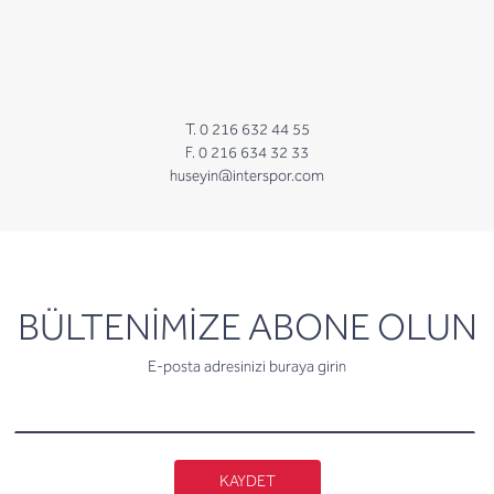
T. 0 216 632 44 55
F. 0 216 634 32 33
huseyin@interspor.com
newsletter
BÜLTENİMİZE ABONE OLUN
E-posta adresinizi buraya girin
KAYDET