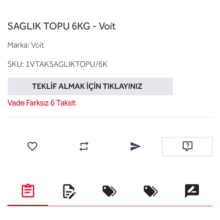
SAGLIK TOPU 6KG - Voit
Marka:
Voit
SKU:
1VTAKSAGLIKTOPU/6K
TEKLIF ALMAK İÇIN TIKLAYINIZ
Vade Farksız 6 Taksit
Favorilere ekle
Karşılaştırma listesine ekle
Arkadaşına e-posta ile gönde
Soru sor