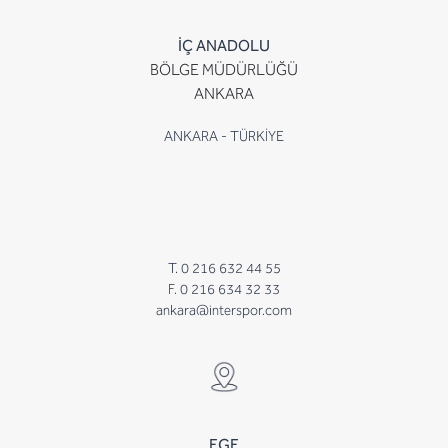
İÇ ANADOLU
BÖLGE MÜDÜRLÜĞÜ
ANKARA
ANKARA - TÜRKİYE
T. 0 216 632 44 55
F. 0 216 634 32 33
ankara@interspor.com
EGE