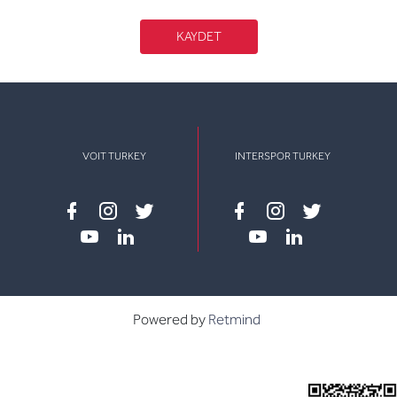
KAYDET
VOIT TURKEY
INTERSPOR TURKEY
Facebook
instagram
twitter
Facebook
instagram
twitter
youtube
linkedin
youtube
linkedin
Powered by
Retmind