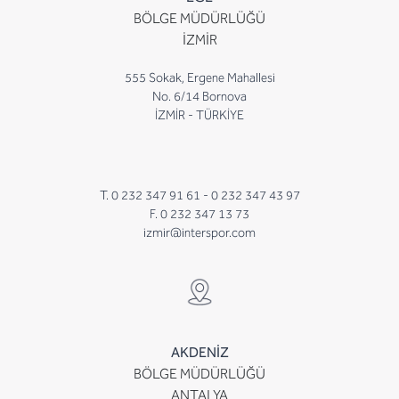
BÖLGE MÜDÜRLÜĞÜ
İZMİR
555 Sokak, Ergene Mahallesi
No. 6/14 Bornova
İZMİR - TÜRKİYE
T. 0 232 347 91 61 -
0 232 347 43 97
F. 0 232 347 13 73
izmir@interspor.com
AKDENİZ
BÖLGE MÜDÜRLÜĞÜ
ANTALYA