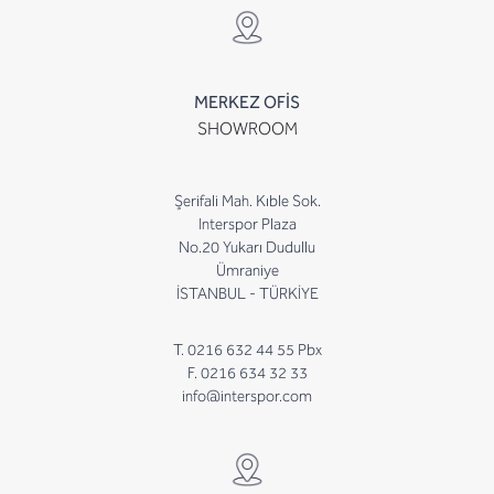
MERKEZ OFİS
SHOWROOM
Şerifali Mah. Kıble Sok.
Interspor Plaza
No.20 Yukarı Dudullu
Ümraniye
İSTANBUL - TÜRKİYE
T. 0216 632 44 55 Pbx
F. 0216 634 32 33
info@interspor.com