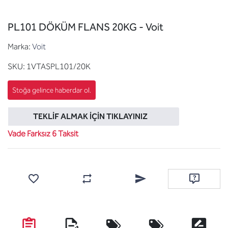
PL101 DÖKÜM FLANS 20KG - Voit
Marka:
Voit
SKU:
1VTASPL101/20K
TEKLIF ALMAK İÇIN TIKLAYINIZ
Vade Farksız 6 Taksit
Favorilere ekle
Karşılaştırma listesine ekle
Arkadaşına e-posta ile gönde
Soru sor