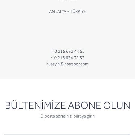
ANTALYA - TÜRKİYE
T. 0 216 632 44 55
F. 0 216 634 32 33
huseyin@interspor.com
newsletter
BÜLTENİMİZE ABONE OLUN
E-posta adresinizi buraya girin