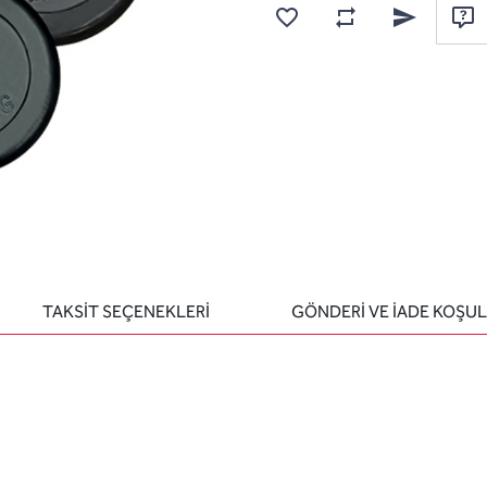
Karşılaştırma listesine
Favorilere ekle
Arkadaşına e
Sor
TAKSİT SEÇENEKLERİ
GÖNDERİ VE İADE KOŞUL