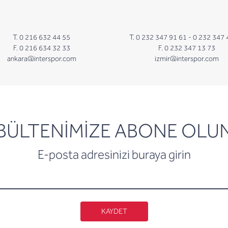
T. 0 216 632 44 55
T. 0 232 347 91 61 -
0 232 347 
F. 0 216 634 32 33
F. 0 232 347 13 73
ankara@interspor.com
izmir@interspor.com
newsletter
BÜLTENİMİZE ABONE OLU
E-posta adresinizi buraya girin
KAYDET