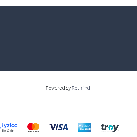
e
kedin
Powered by
Retmind