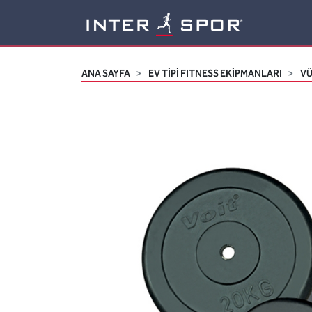
Logo
ANA SAYFA
EV TİPİ FITNESS EKİPMANLARI
VÜ