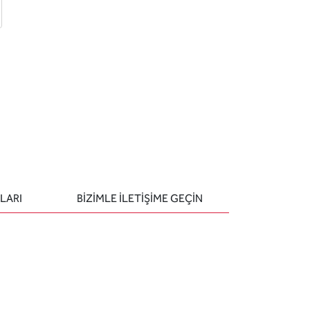
 ekle
-posta ile gönder
u sor
LARI
BIZIMLE ILETIŞIME GEÇIN