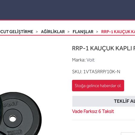
CUT GELİŞTİRME
AĞIRLIKLAR
FLANŞLAR
RRP-1 KAUÇUK KA
RRP-1 KAUÇUK KAPLI F
Marka:
Voit
SKU:
1VTASRRP/10K-N
TEKLIF A
Vade Farksız 6 Taksit