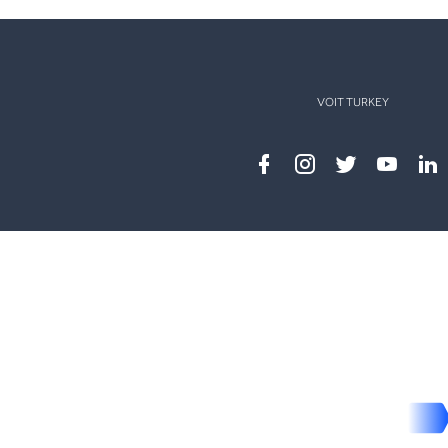
VOIT TURKEY
Facebook
instagram
twitter
youtub
lin