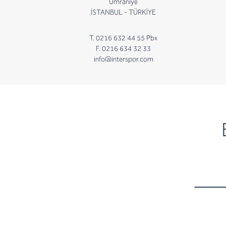
Ümraniye
İSTANBUL - TÜRKİYE
T. 0216 632 44 55 Pbx
F. 0216 634 32 33
info@interspor.com