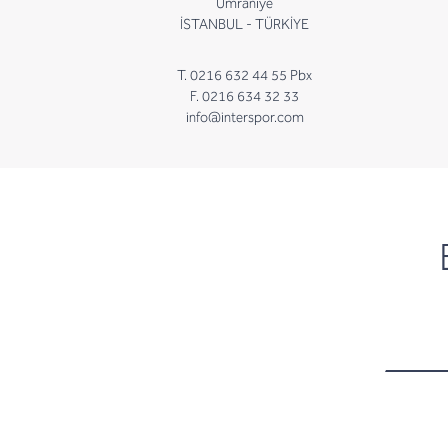
Ümraniye
İSTANBUL - TÜRKİYE
T. 0216 632 44 55 Pbx
F. 0216 634 32 33
info@interspor.com