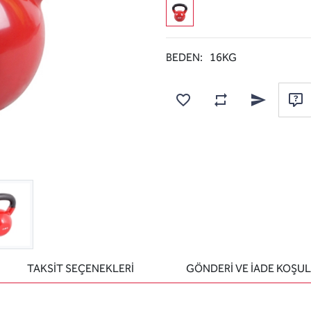
BEDEN:
16KG
Karşılaştırma listesine
Favorilere ekle
Arkadaşına e
Sor
TAKSİT SEÇENEKLERİ
GÖNDERİ VE İADE KOŞUL