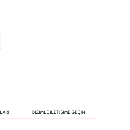
 ekle
-posta ile gönder
u sor
LARI
BIZIMLE ILETIŞIME GEÇIN