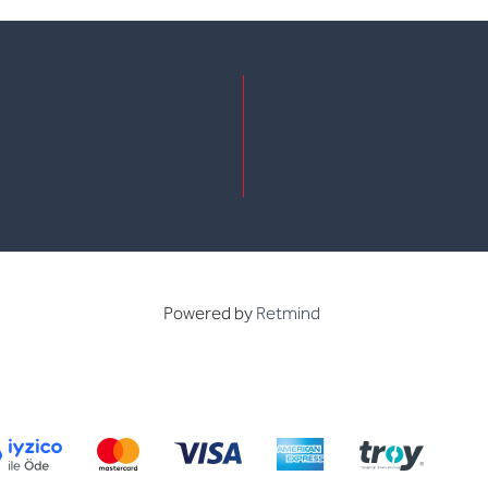
e
kedin
Powered by
Retmind