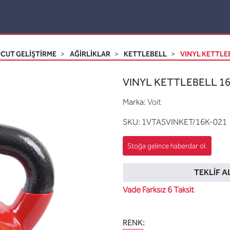
CUT GELİŞTİRME
AĞIRLIKLAR
KETTLEBELL
VINYL KETTLEB
VINYL KETTLEBELL 16
Marka:
Voit
SKU:
1VTASVINKET/16K-021
TEKLIF A
Vade Farksız 6 Taksit
RENK: