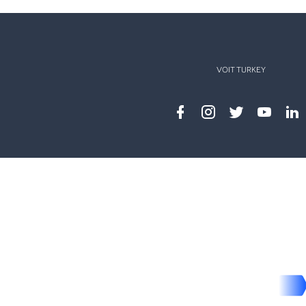
VOIT TURKEY
Facebook
instagram
twitter
youtub
lin