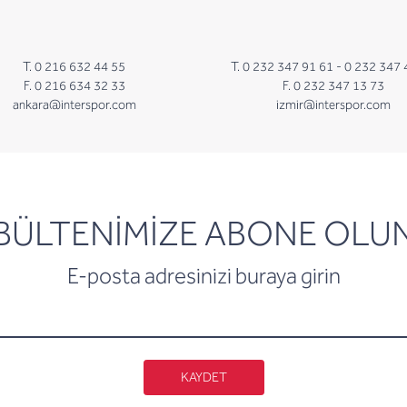
T. 0 216 632 44 55
T. 0 232 347 91 61 -
0 232 347 
F. 0 216 634 32 33
F. 0 232 347 13 73
ankara@interspor.com
izmir@interspor.com
newsletter
BÜLTENİMİZE ABONE OLU
E-posta adresinizi buraya girin
KAYDET