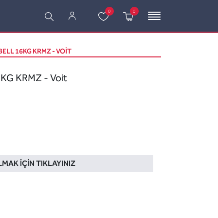
0
0
ELL 16KG KRMZ - VOIT
KG KRMZ - Voit
LMAK İÇIN TIKLAYINIZ