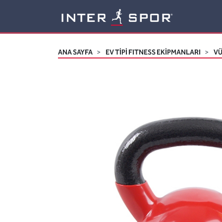
Logo
ANA SAYFA
EV TİPİ FITNESS EKİPMANLARI
VÜ