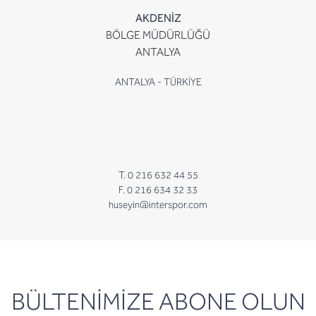
AKDENİZ
BÖLGE MÜDÜRLÜĞÜ
ANTALYA
ANTALYA - TÜRKİYE
T. 0 216 632 44 55
F. 0 216 634 32 33
huseyin@interspor.com
newsletter
BÜLTENİMİZE ABONE OLUN