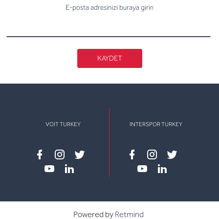
E-posta adresinizi buraya girin
KAYDET
VOIT TURKEY
INTERSPOR TURKEY
Facebook
instagram
twitter
Facebook
instagram
twitter
youtube
linkedin
youtube
linkedin
Powered by
Retmind