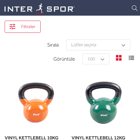
Logo
Filtreler
Sırala
view
v
Görüntüle
VINYL KETTLEBELL 10KG
VINYL KETTLEBELL 12KG