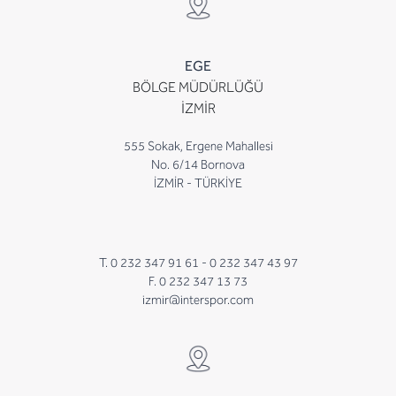
EGE
BÖLGE MÜDÜRLÜĞÜ
İZMİR
555 Sokak, Ergene Mahallesi
No. 6/14 Bornova
İZMİR - TÜRKİYE
T. 0 232 347 91 61 -
0 232 347 43 97
F. 0 232 347 13 73
izmir@interspor.com