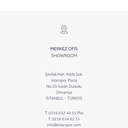
MERKEZ OFİS
SHOWROOM
Şerifali Mah. Kıble Sok.
Interspor Plaza
No.20 Yukarı Dudullu
Ümraniye
İSTANBUL - TÜRKİYE
T. 0216 632 44 55 Pbx
F. 0216 634 32 33
info@interspor.com