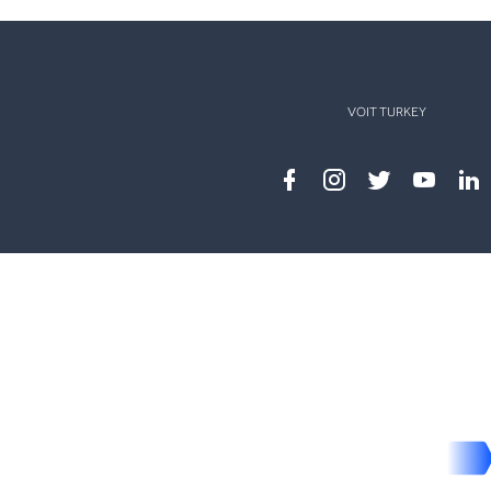
VOIT TURKEY
Facebook
instagram
twitter
youtub
lin