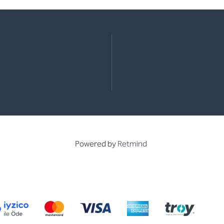
e
kedin
Powered by
Retmind