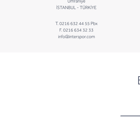
Ümraniye
İSTANBUL - TÜRKİYE
T. 0216 632 44 55 Pbx
F. 0216 634 32 33
info@interspor.com