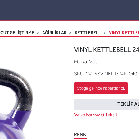
CUT GELİŞTİRME
AĞIRLIKLAR
KETTLEBELL
VINYL KETTLEB
VINYL KETTLEBELL 24
Marka:
Voit
SKU:
1VTASVINKET/24K-040
TEKLIF A
Vade Farksız 6 Taksit
RENK: