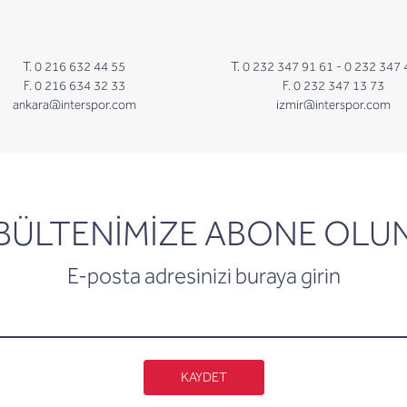
T. 0 216 632 44 55
T. 0 232 347 91 61 -
0 232 347 
F. 0 216 634 32 33
F. 0 232 347 13 73
ankara@interspor.com
izmir@interspor.com
newsletter
BÜLTENİMİZE ABONE OLU
E-posta adresinizi buraya girin
KAYDET