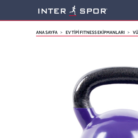
Logo
ANA SAYFA
EV TİPİ FITNESS EKİPMANLARI
VÜ