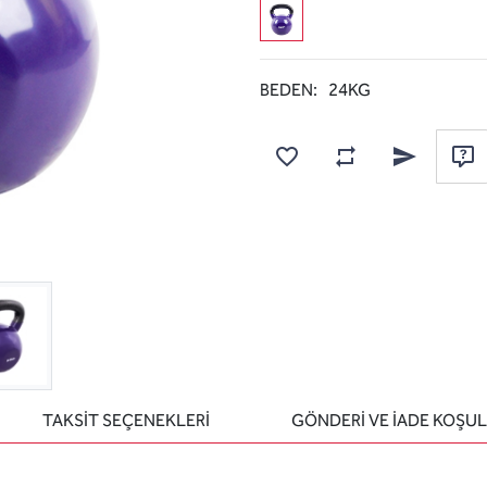
BEDEN:
24KG
Karşılaştırma listesine
Favorilere ekle
Arkadaşına e
Sor
TAKSİT SEÇENEKLERİ
GÖNDERİ VE İADE KOŞUL