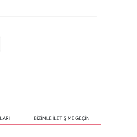
 ekle
-posta ile gönder
u sor
LARI
BIZIMLE ILETIŞIME GEÇIN