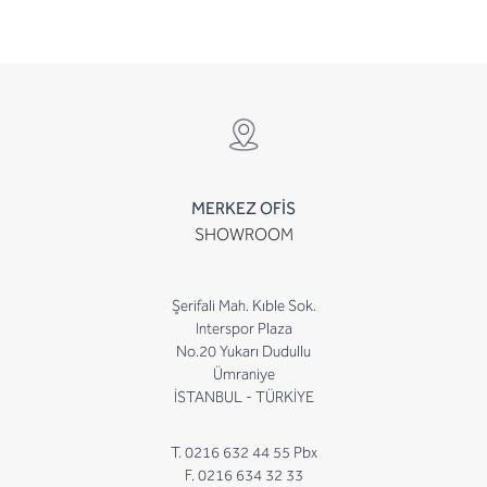
MERKEZ OFİS
SHOWROOM
Şerifali Mah. Kıble Sok.
Interspor Plaza
No.20 Yukarı Dudullu
Ümraniye
İSTANBUL - TÜRKİYE
T. 0216 632 44 55 Pbx
F. 0216 634 32 33