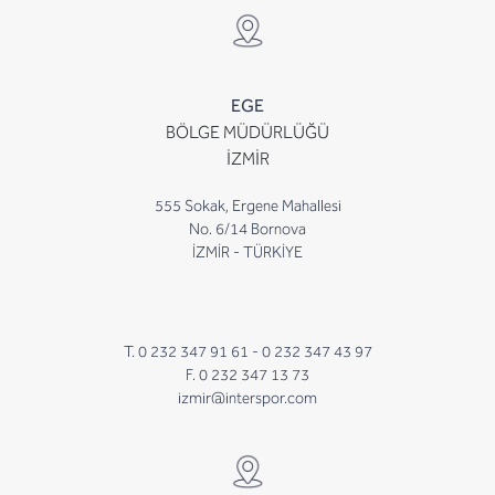
EGE
BÖLGE MÜDÜRLÜĞÜ
İZMİR
555 Sokak, Ergene Mahallesi
No. 6/14 Bornova
İZMİR - TÜRKİYE
T. 0 232 347 91 61 -
0 232 347 43 97
F. 0 232 347 13 73
izmir@interspor.com