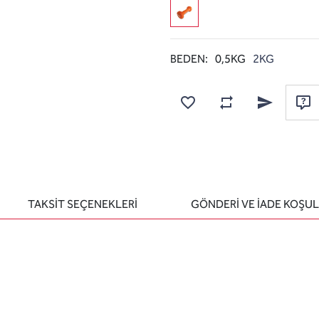
BEDEN:
0,5KG
2KG
Karşılaştırma listesine
Favorilere ekle
Arkadaşına e
Sor
TAKSİT SEÇENEKLERİ
GÖNDERİ VE İADE KOŞUL