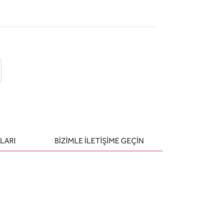
 ekle
-posta ile gönder
u sor
LARI
BIZIMLE ILETIŞIME GEÇIN