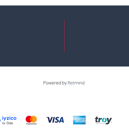
e
kedin
Powered by
Retmind