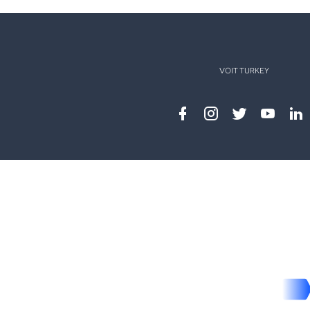
VOIT TURKEY
Facebook
instagram
twitter
youtub
lin