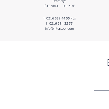
Ümraniye
İSTANBUL - TÜRKİYE
T. 0216 632 44 55 Pbx
F. 0216 634 32 33
info@interspor.com