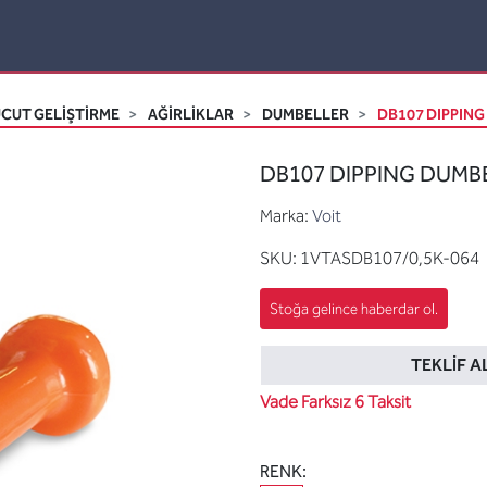
CUT GELİŞTİRME
AĞIRLIKLAR
DUMBELLER
DB107 DIPPING
DB107 DIPPING DUMBE
Marka:
Voit
SKU:
1VTASDB107/0,5K-064
TEKLIF A
Vade Farksız 6 Taksit
RENK: