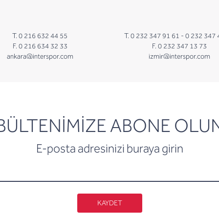
T. 0 216 632 44 55
T. 0 232 347 91 61 -
0 232 347 
F. 0 216 634 32 33
F. 0 232 347 13 73
ankara@interspor.com
izmir@interspor.com
newsletter
BÜLTENİMİZE ABONE OLU
E-posta adresinizi buraya girin
KAYDET