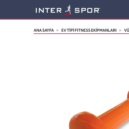
Logo
ANA SAYFA
EV TİPİ FITNESS EKİPMANLARI
VÜ