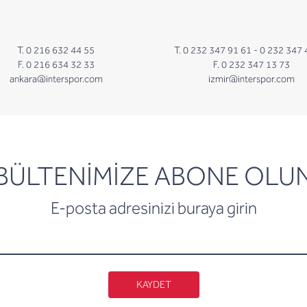
T. 0 216 632 44 55
T. 0 232 347 91 61 -
0 232 347 
F. 0 216 634 32 33
F. 0 232 347 13 73
ankara@interspor.com
izmir@interspor.com
newsletter
BÜLTENİMİZE ABONE OLU
E-posta adresinizi buraya girin
KAYDET