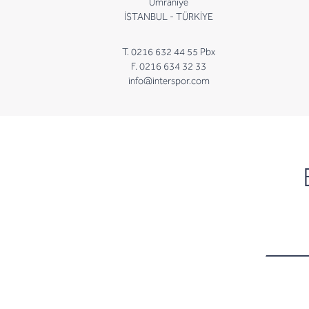
Ümraniye
İSTANBUL - TÜRKİYE
T. 0216 632 44 55 Pbx
F. 0216 634 32 33
info@interspor.com