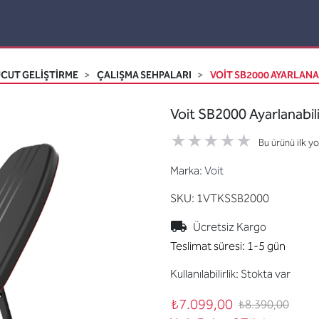
CUT GELİŞTİRME
ÇALIŞMA SEHPALARI
VOIT SB2000 AYARLANA
Voit SB2000 Ayarlanabil
Bu ürünü ilk y
Marka:
Voit
SKU:
1VTKSSB2000
Ücretsiz Kargo
Teslimat süresi:
1-5 gün
Kullanılabilirlik:
Stokta var
₺7.099,00
₺8.390,00