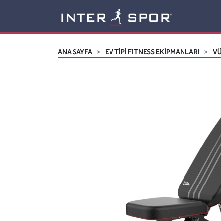
Logo
ANA SAYFA
EV TİPİ FITNESS EKİPMANLARI
VÜ