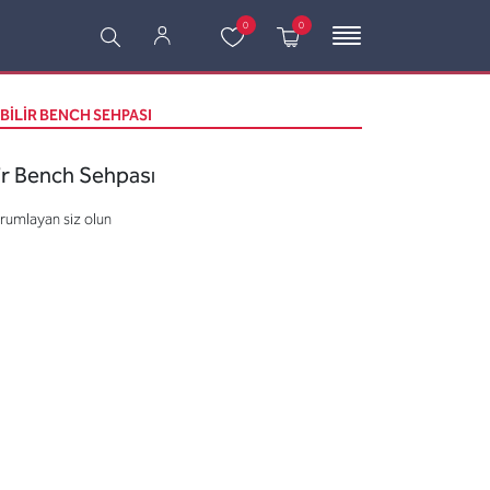
0
0
BILIR BENCH SEHPASI
ir Bench Sehpası
orumlayan siz olun