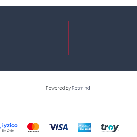
e
kedin
Powered by
Retmind