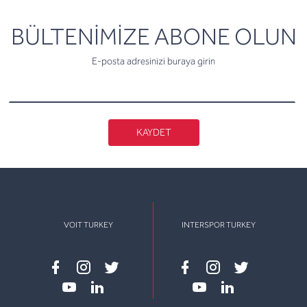
newsletter
BÜLTENİMİZE ABONE OLUN
E-posta adresinizi buraya girin
KAYDET
VOIT TURKEY
INTERSPOR TURKEY
Facebook
instagram
twitter
Facebook
instagram
twitter
youtube
linkedin
youtube
linkedin