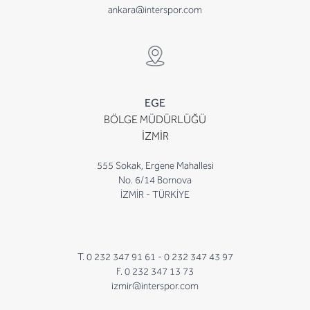
ankara@interspor.com
EGE
BÖLGE MÜDÜRLÜĞÜ
İZMİR
555 Sokak, Ergene Mahallesi
No. 6/14 Bornova
İZMİR - TÜRKİYE
T. 0 232 347 91 61 -
0 232 347 43 97
F. 0 232 347 13 73
izmir@interspor.com