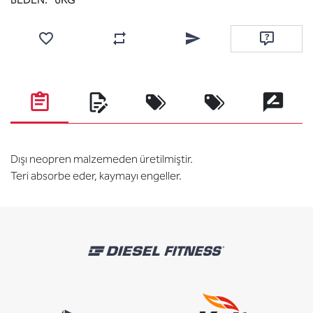
Favorilere ekle
Karşılaştırma listesine ekle
Arkadaşına e-posta ile gönde
Soru sor
Dışı neopren malzemeden üretilmiştir.
Teri absorbe eder, kaymayı engeller.