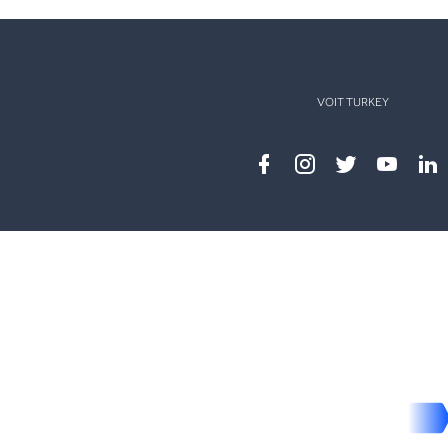
VOIT TURKEY
Facebook
instagram
twitter
youtub
lin