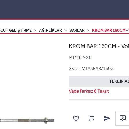
CUT GELİŞTİRME
AĞIRLIKLAR
BARLAR
KROM BAR 160CM - 
KROM BAR 160CM - Voi
Marka:
Voit
SKU:
1VTASBAR/160C
TEKLIF A
Vade Farksız 6 Taksit
Karşılaştırma listesine
Favorilere ekle
Arkadaşına e
Sor