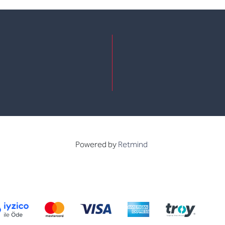
e
kedin
Powered by
Retmind