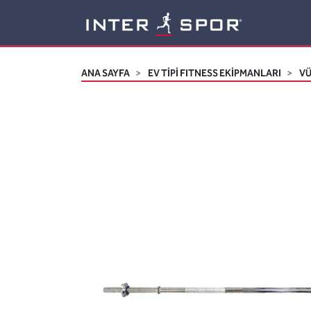
Logo
ANA SAYFA
EV TİPİ FITNESS EKİPMANLARI
VÜ