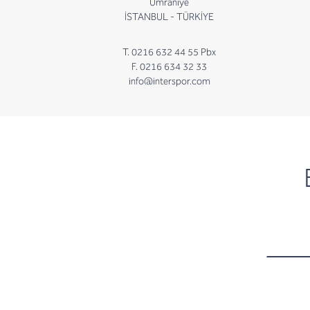
Ümraniye
İSTANBUL - TÜRKİYE
T. 0216 632 44 55 Pbx
F. 0216 634 32 33
info@interspor.com