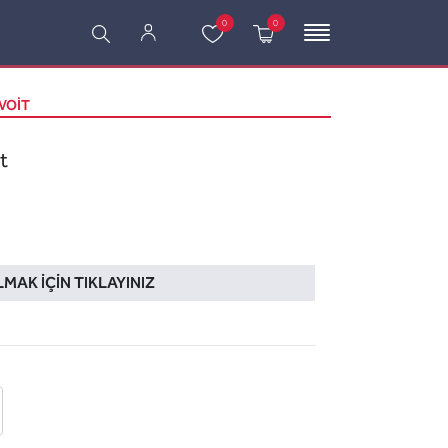
0
0
VOIT
t
LMAK İÇIN TIKLAYINIZ
 ekle
-posta ile gönder
u sor