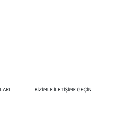
LARI
BIZIMLE ILETIŞIME GEÇIN