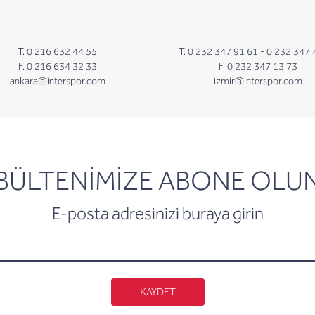
T. 0 216 632 44 55
T. 0 232 347 91 61 -
0 232 347 
F. 0 216 634 32 33
F. 0 232 347 13 73
ankara@interspor.com
izmir@interspor.com
newsletter
BÜLTENİMİZE ABONE OLU
E-posta adresinizi buraya girin
KAYDET