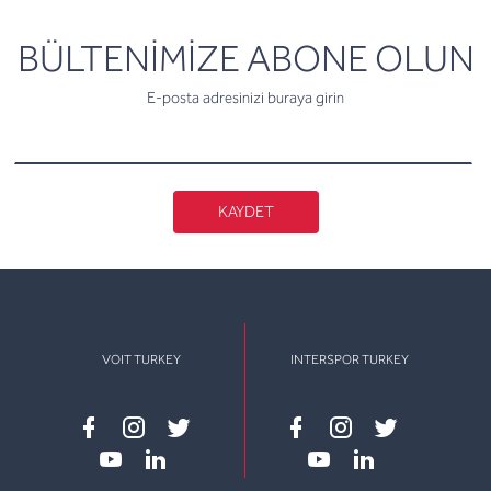
newsletter
BÜLTENİMİZE ABONE OLUN
E-posta adresinizi buraya girin
KAYDET
VOIT TURKEY
INTERSPOR TURKEY
Facebook
instagram
twitter
Facebook
instagram
twitter
youtube
linkedin
youtube
linkedin