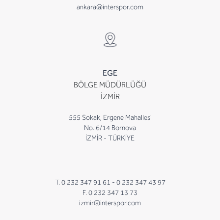
ankara@interspor.com
EGE
BÖLGE MÜDÜRLÜĞÜ
İZMİR
555 Sokak, Ergene Mahallesi
No. 6/14 Bornova
İZMİR - TÜRKİYE
T. 0 232 347 91 61 -
0 232 347 43 97
F. 0 232 347 13 73
izmir@interspor.com