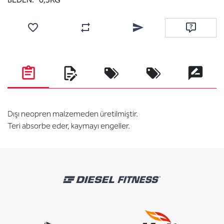
Favorilere ekle
Karşılaştırma listesine ekle
Arkadaşına e-posta ile gönde
Soru sor
Dışı neopren malzemeden üretilmiştir.
Teri absorbe eder, kaymayı engeller.