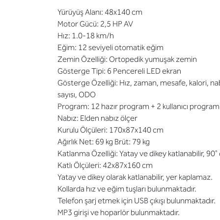
Yürüyüş Alanı: 48x140 cm
Motor Gücü: 2,5 HP AV
Hız: 1.0-18 km/h
Eğim: 12 seviyeli otomatik eğim
Zemin Özelliği: Ortopedik yumuşak zemin
Gösterge Tipi: 6 Pencereli LED ekran
Gösterge Özelliği: Hız, zaman, mesafe, kalori, na
sayısı, ODO
Program: 12 hazır program + 2 kullanıcı program
Nabız: Elden nabız ölçer
Kurulu Ölçüleri: 170x87x140 cm
Ağırlık Net: 69 kg Brüt: 79 kg
Katlanma Özelliği: Yatay ve dikey katlanabilir, 90˚ d
Katlı Ölçüleri: 42x87x160 cm
Yatay ve dikey olarak katlanabilir, yer kaplamaz.
Kollarda hız ve eğim tuşları bulunmaktadır.
Telefon şarj etmek için USB çıkışı bulunmaktadır.
MP3 girişi ve hoparlör bulunmaktadır.