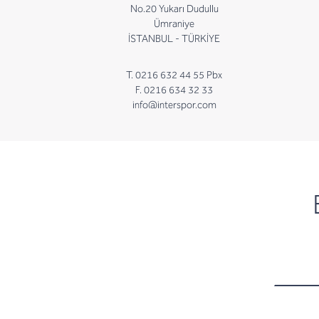
No.20 Yukarı Dudullu
Ümraniye
İSTANBUL - TÜRKİYE
T. 0216 632 44 55 Pbx
F. 0216 634 32 33
info@interspor.com