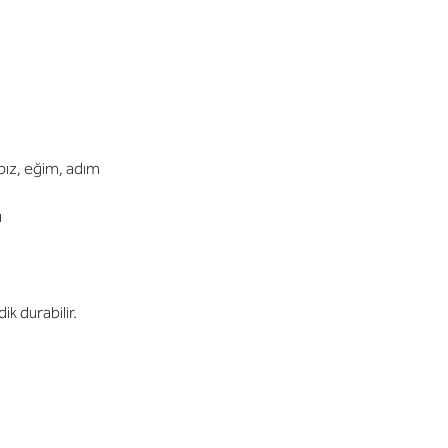
bız, eğim, adım
ı
ik durabilir.