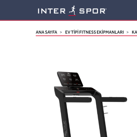
Logo
ANA SAYFA
EV TİPİ FITNESS EKİPMANLARI
K