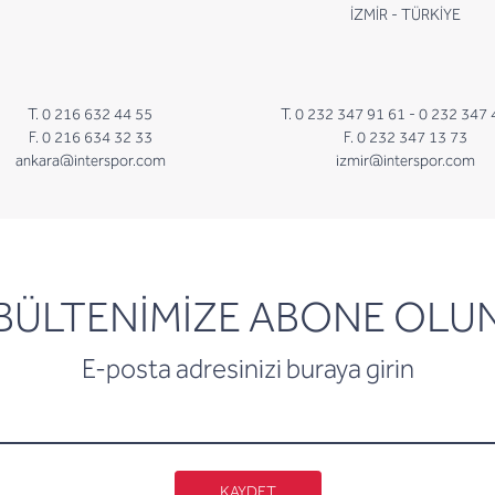
İZMİR - TÜRKİYE
T. 0 216 632 44 55
T. 0 232 347 91 61 -
0 232 347 
F. 0 216 634 32 33
F. 0 232 347 13 73
ankara@interspor.com
izmir@interspor.com
newsletter
BÜLTENİMİZE ABONE OLU
E-posta adresinizi buraya girin
KAYDET