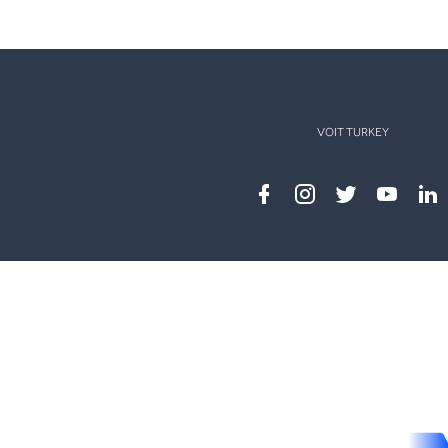
VOIT TURKEY
Facebook
instagram
twitter
youtub
lin