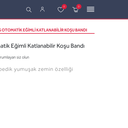
0
0
 OTOMATIK EĞIMLI KATLANABILIR KOŞU BANDI
ik Eğimli Katlanabilir Koşu Bandı
orumlayan siz olun
pedik yumuşak zemin özelliği