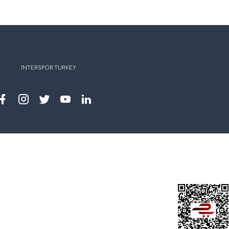
INTERSPOR TURKEY
Facebook
instagram
twitter
youtube
linkedin