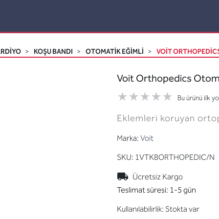
ARDİYO
KOŞU BANDI
OTOMATIK EĞIMLI
VOIT ORTHOPEDICS
Voit Orthopedics Otomat
Bu ürünü ilk y
Eklemleri koruyan orto
Marka:
Voit
SKU:
1VTKBORTHOPEDIC/N
Ücretsiz Kargo
Teslimat süresi:
1-5 gün
Kullanılabilirlik:
Stokta var