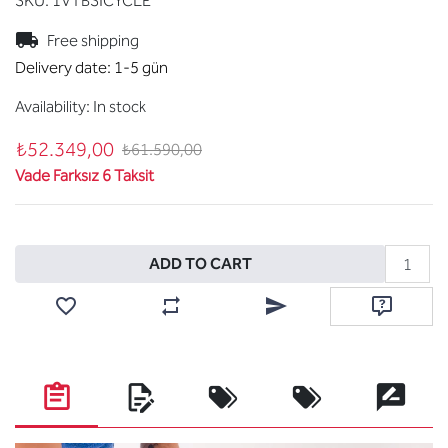
SKU:
1VTBSICYCLE
Free shipping
Delivery date:
1-5 gün
Availability:
In stock
₺52.349,00
₺61.590,00
Vade Farksız 6 Taksit
Add to cart
ADD TO CART
Add to wishlist
Add to compare list
Email a friend
Ask questi