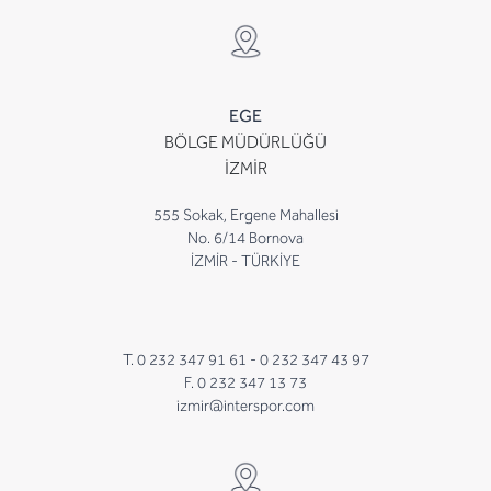
EGE
BÖLGE MÜDÜRLÜĞÜ
İZMİR
555 Sokak, Ergene Mahallesi
No. 6/14 Bornova
İZMİR - TÜRKİYE
T. 0 232 347 91 61 -
0 232 347 43 97
F. 0 232 347 13 73
izmir@interspor.com