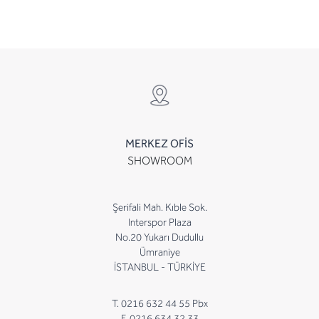
MERKEZ OFİS
SHOWROOM
Şerifali Mah. Kıble Sok.
Interspor Plaza
No.20 Yukarı Dudullu
Ümraniye
İSTANBUL - TÜRKİYE
T. 0216 632 44 55 Pbx
F. 0216 634 32 33