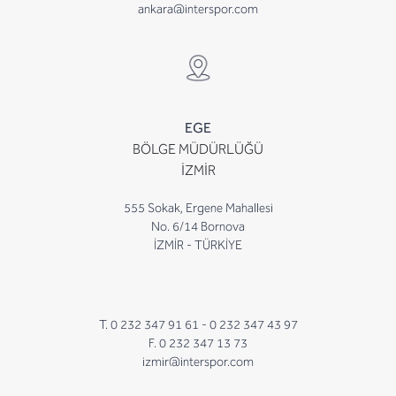
ankara@interspor.com
EGE
BÖLGE MÜDÜRLÜĞÜ
İZMİR
555 Sokak, Ergene Mahallesi
No. 6/14 Bornova
İZMİR - TÜRKİYE
T. 0 232 347 91 61 -
0 232 347 43 97
F. 0 232 347 13 73
izmir@interspor.com