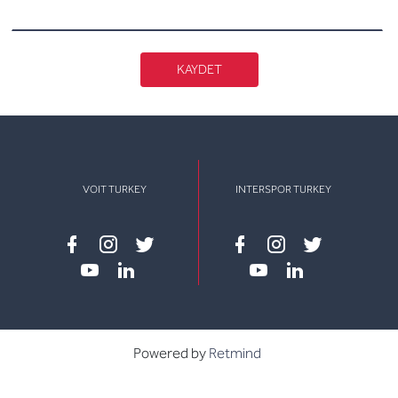
KAYDET
VOIT TURKEY
INTERSPOR TURKEY
Facebook
instagram
twitter
Facebook
instagram
twitter
youtube
linkedin
youtube
linkedin
Powered by
Retmind