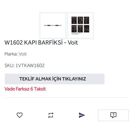
W1602 KAPI BARFİKSİ - Voit
Marka:
Voit
SKU:
1VTKAW1602
TEKLIF ALMAK İÇIN TIKLAYINIZ
Vade Farksız 6 Taksit
Favorilere ekle
Karşılaştırma listesine ekle
Arkadaşına e-posta ile gönde
Soru sor