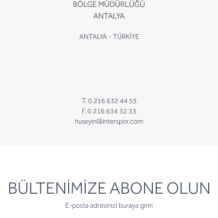
BÖLGE MÜDÜRLÜĞÜ
ANTALYA
ANTALYA - TÜRKİYE
T. 0 216 632 44 55
F. 0 216 634 32 33
huseyin@interspor.com
newsletter
BÜLTENİMİZE ABONE OLUN
E-posta adresinizi buraya girin