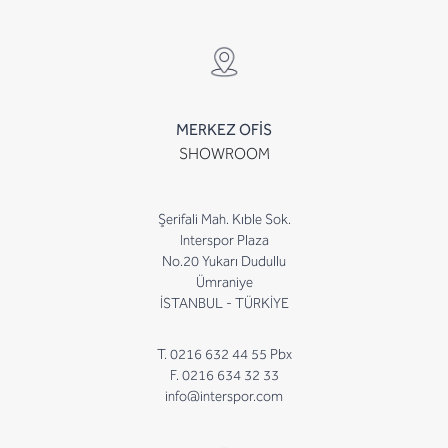
MERKEZ OFİS
SHOWROOM
Şerifali Mah. Kıble Sok.
Interspor Plaza
No.20 Yukarı Dudullu
Ümraniye
İSTANBUL - TÜRKİYE
T. 0216 632 44 55 Pbx
F. 0216 634 32 33
info@interspor.com