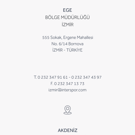
EGE
BÖLGE MÜDÜRLÜĞÜ
İZMİR
555 Sokak, Ergene Mahallesi
No. 6/14 Bornova
İZMİR - TÜRKİYE
T. 0 232 347 91 61 -
0 232 347 43 97
F. 0 232 347 13 73
izmir@interspor.com
AKDENİZ