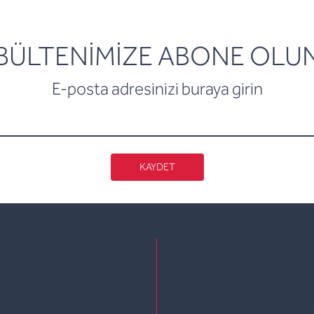
newsletter
BÜLTENİMİZE ABONE OLU
E-posta adresinizi buraya girin
KAYDET