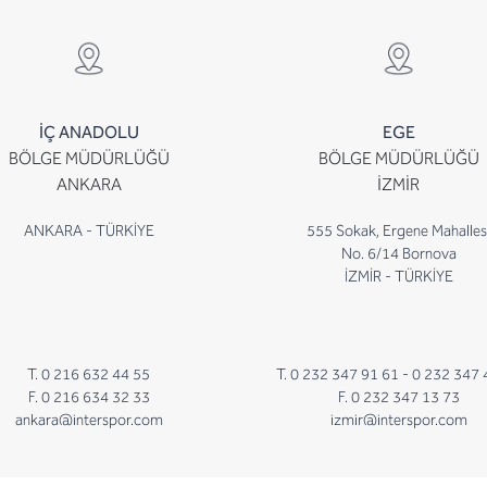
İÇ ANADOLU
EGE
BÖLGE MÜDÜRLÜĞÜ
BÖLGE MÜDÜRLÜĞÜ
ANKARA
İZMİR
ANKARA - TÜRKİYE
555 Sokak, Ergene Mahalles
No. 6/14 Bornova
İZMİR - TÜRKİYE
T. 0 216 632 44 55
T. 0 232 347 91 61 -
0 232 347 
F. 0 216 634 32 33
F. 0 232 347 13 73
ankara@interspor.com
izmir@interspor.com