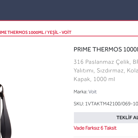
IME THERMOS 1000ML / YEŞİL - VOIT
PRIME THERMOS 1000ML
316 Paslanmaz Çelik, B
Yalıtımı, Sızdırmaz, Kol
Kapak, 1000 ml
Marka:
Voit
SKU:
1VTAKTM42100/069-1
TEKLIF A
Vade Farksız 6 Taksit