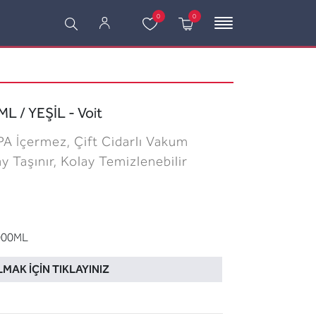
0
0
 / YEŞİL - Voit
PA İçermez, Çift Cidarlı Vakum
ay Taşınır, Kolay Temizlenebilir
000ML
LMAK İÇIN TIKLAYINIZ