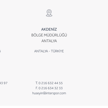
AKDENİZ
BÖLGE MÜDÜRLÜĞÜ
ANTALYA
i
ANTALYA - TÜRKİYE
43 97
T. 0 216 632 44 55
F. 0 216 634 32 33
huseyin@interspor.com