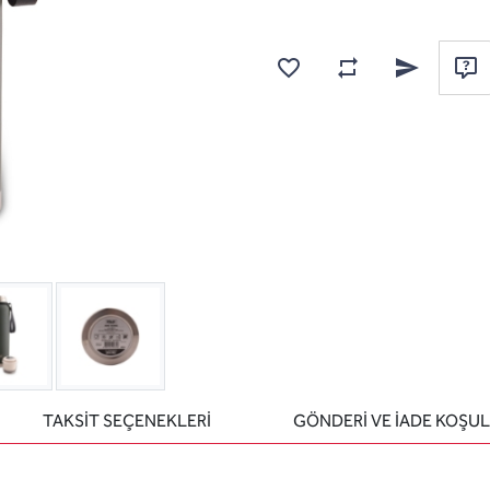
Karşılaştırma listesine
Favorilere ekle
Arkadaşına e
Sor
TAKSİT SEÇENEKLERİ
GÖNDERİ VE İADE KOŞUL