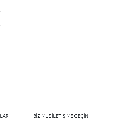
 ekle
-posta ile gönder
u sor
LARI
BIZIMLE ILETIŞIME GEÇIN