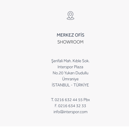
MERKEZ OFİS
SHOWROOM
Şerifali Mah. Kıble Sok.
Interspor Plaza
No.20 Yukarı Dudullu
Ümraniye
İSTANBUL - TÜRKİYE
T. 0216 632 44 55 Pbx
F. 0216 634 32 33
info@interspor.com