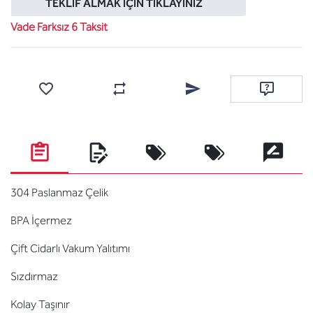
TEKLIF ALMAK İÇIN TIKLAYINIZ
Vade Farksız 6 Taksit
Favorilere ekle
Karşılaştırma listesine ekle
Arkadaşına e-posta ile gönde
Soru sor
304 Paslanmaz Çelik
BPA İçermez
Çift Cidarlı Vakum Yalıtımı
Sızdırmaz
Kolay Taşınır