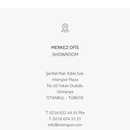
MERKEZ OFİS
SHOWROOM
Şerifali Mah. Kıble Sok.
Interspor Plaza
No.20 Yukarı Dudullu
Ümraniye
İSTANBUL - TÜRKİYE
T. 0216 632 44 55 Pbx
F. 0216 634 32 33
info@interspor.com