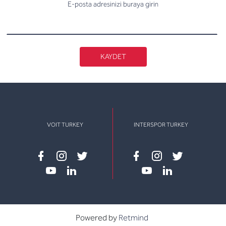
E-posta adresinizi buraya girin
KAYDET
VOIT TURKEY
INTERSPOR TURKEY
Facebook
instagram
twitter
Facebook
instagram
twitter
youtube
linkedin
youtube
linkedin
Powered by
Retmind