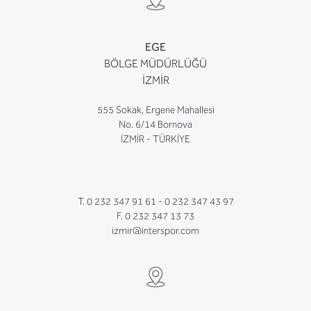
EGE
BÖLGE MÜDÜRLÜĞÜ
İZMİR
555 Sokak, Ergene Mahallesi
No. 6/14 Bornova
İZMİR - TÜRKİYE
T. 0 232 347 91 61 -
0 232 347 43 97
F. 0 232 347 13 73
izmir@interspor.com