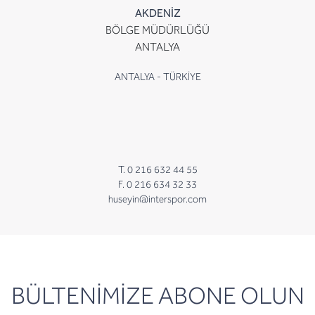
AKDENİZ
BÖLGE MÜDÜRLÜĞÜ
ANTALYA
ANTALYA - TÜRKİYE
T. 0 216 632 44 55
F. 0 216 634 32 33
huseyin@interspor.com
newsletter
BÜLTENİMİZE ABONE OLUN